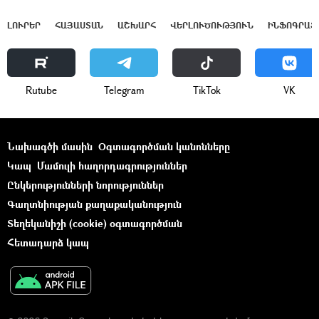
ԼՈՒՐԵՐ
ՀԱՅԱՍՏԱՆ
ԱՇԽԱՐՀ
ՎԵՐԼՈՒԾՈՒԹՅՈՒՆ
ԻՆՖՈԳՐԱՖ
Rutube
Telegram
ТikТоk
VK
Նախագծի մասին
Օգտագործման կանոնները
Կապ
Մամուլի հաղորդագրություններ
Ընկերությունների նորություններ
Գաղտնիության քաղաքականություն
Տեղեկանիշի (cookie) օգտագործման
Հետադարձ կապ