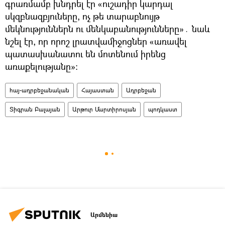
գրառմամբ խնդրել էր «ուշադիր կարդալ
սկզբնազբյուները, ոչ թե տարաբնույթ
մեկնություններն ու մենկաբանությունները»․ նաև
նշել էր, որ որոշ լրատվամիջոցներ «առավել
պատասխանատու են մոտենում իրենց
առաքելությանը»։
հայ-ադրբեջանական
Հայաստան
Ադրբեջան
Տիգրան Բալայան
Արթուր Մարտիրոսյան
պոդկաստ
Արմենիա