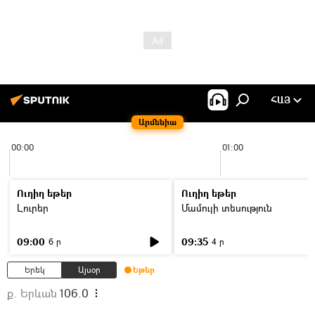
ՀԱՅ
Արմենիա
00:00
01:00
Ուղիղ եթեր
Ուղիղ եթեր
Լուրեր
Մամուլի տեսություն
09:00
09:35
6 ր
4 ր
Երեկ
Այսօր
Եթեր
ք. Երևան
106.0