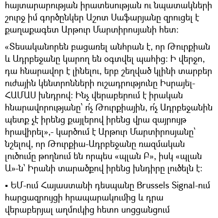
հայտարարության իրատեսության ու նպատակների
շուրջ իմ գործընկեր Աշոտ Սաֆարյանը զրուցել է
քաղաքագետ Արթուր Մարտիրոսյանի հետ։
«Տեսականորեն բացառել անհրան է, որ Թուրքիան
և Ադրբեջանը կարող են օգտվել պահից։ Ի վերջո,
դա հնարավոր է լինելու, երբ շեղված կլինի տարբեր
ուժային կենտրոնների ուշադրությունը Իսրայել-
ՀԱՄԱՍ խնդրով։ Ինչ վերաբերում է իրական
հնարավորությանը՝ ո՛չ Թուրքիային, ո՛չ Ադրբեջանին
պետք չէ իրենց քայլերով իրենց վրա զայրույթ
հրավիրել»,- կարծում է Արթուր Մարտիրոսյանը՝
նշելով, որ Թուրքիա-Ադրբեջանը ռազմական
լուծումը թողնում են որպես «պլան Բ», իսկ «պլան
Ա»-ն՝ Իրանի տարածքով իրենց խնդիրը լուծելն է։
▪️ ԵՄ-ում Հայաստանի դեսպանը Brussels Signal-ում
հարցազրույցի հրապարակումից և դրա
վերաբերյալ աղմուկից հետո սոցցանցում