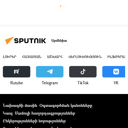
Արմենիա
ԼՈՒՐԵՐ
ՀԱՅԱՍՏԱՆ
ԱՇԽԱՐՀ
ՎԵՐԼՈՒԾՈՒԹՅՈՒՆ
ԻՆՖՈԳՐԱՖ
Rutube
Telegram
ТikТоk
VK
Նախագծի մասին
Օգտագործման կանոնները
Կապ
Մամուլի հաղորդագրություններ
Ընկերությունների նորություններ