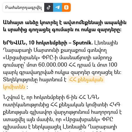
Բաժանորդագրվել
Անհայտ անձը կոտրել է ավտոմեքենայի ապակին
և սրահից գողացել գումարն ու ոսկյա զարդերը։
ԵՐԵՎԱՆ, 10 հոկտեմբերի – Sputnik.
Լեռնային
Ղարաբաղի Մարտունի քաղաքում գտնվող
«Արցախբանկ» ՓԲԸ-ի մասնաճյուղի ամբողջ
գումարը՝ մոտ 60.000.000 ՀՀ դրամ և մոտ 100
պարկ գրավադրված ոսկյա զարդեր գողացել են։
Տեղեկությունը հայտնում է
ՀՀ քննչական 
կոմիտեն
։
Նշվում է, որ հոկտեմբերի 6-ին ՀՀ ՆԳՆ
ոստիկանությունից ՀՀ քննչական կոմիտեի ՀԿԳ
քննության գլխավոր վարչությունում հաղորդում է
ստացվել այն մասին, որ «Արցախբանկ» ՓԲԸ
գլխամաս է ներկայացել Լեռնային Ղարաբաղի