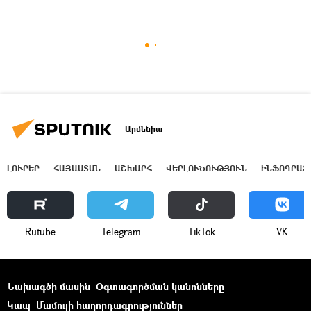
Արմենիա
ԼՈՒՐԵՐ
ՀԱՅԱՍՏԱՆ
ԱՇԽԱՐՀ
ՎԵՐԼՈՒԾՈՒԹՅՈՒՆ
ԻՆՖՈԳՐԱՖ
Rutube
Telegram
ТikТоk
VK
Նախագծի մասին
Օգտագործման կանոնները
Կապ
Մամուլի հաղորդագրություններ