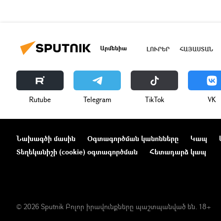
Արմենիա
ԼՈՒՐԵՐ
ՀԱՅԱՍՏԱՆ
Rutube
Telegram
ТikТоk
VK
Նախագծի մասին
Օգտագործման կանոնները
Կապ
Տեղեկանիշի (cookie) օգտագործման
Հետադարձ կապ
© 2026 Sputnik Բոլոր իրավունքները պաշտպանված են. 18+