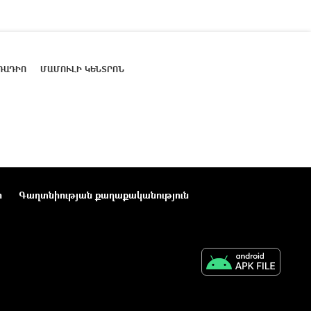
ՌԱԴԻՈ
ՄԱՄՈՒԼԻ ԿԵՆՏՐՈՆ
ր
Գաղտնիության քաղաքականություն