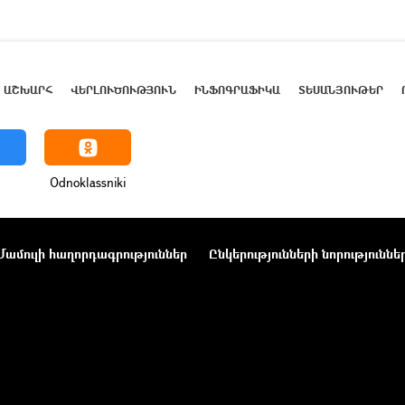
ԱՇԽԱՐՀ
ՎԵՐԼՈՒԾՈՒԹՅՈՒՆ
ԻՆՖՈԳՐԱՖԻԿԱ
ՏԵՍԱՆՅՈՒԹԵՐ
Odnoklassniki
Մամուլի հաղորդագրություններ
Ընկերությունների նորություննե