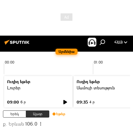
ՀԱՅ
Արմենիա
00:00
01:00
Ուղիղ եթեր
Ուղիղ եթեր
Լուրեր
Մամուլի տեսություն
09:00
09:35
6 ր
4 ր
Երեկ
Այսօր
Եթեր
ք. Երևան
106.0