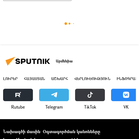
Արմենիա
ԼՈՒՐԵՐ
ՀԱՅԱՍՏԱՆ
ԱՇԽԱՐՀ
ՎԵՐԼՈՒԾՈՒԹՅՈՒՆ
ԻՆՖՈԳՐԱՖ
Rutube
Telegram
ТikТоk
VK
Նախագծի մասին
Օգտագործման կանոնները