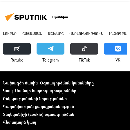
Արմենիա
ԼՈՒՐԵՐ
ՀԱՅԱՍՏԱՆ
ԱՇԽԱՐՀ
ՎԵՐԼՈՒԾՈՒԹՅՈՒՆ
ԻՆՖՈԳՐԱՖ
Rutube
Telegram
ТikТоk
VK
Նախագծի մասին
Օգտագործման կանոնները
Կապ
Մամուլի հաղորդագրություններ
Ընկերությունների նորություններ
Գաղտնիության քաղաքականություն
Տեղեկանիշի (cookie) օգտագործման
Հետադարձ կապ