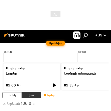
ՀԱՅ
Արմենիա
00:00
01:00
Ուղիղ եթեր
Ուղիղ եթեր
Լուրեր
Մամուլի տեսություն
09:00
09:35
6 ր
4 ր
Երեկ
Այսօր
Եթեր
ք. Երևան
106.0