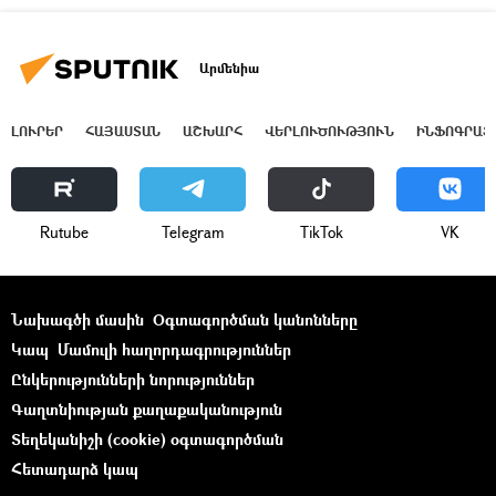
Արմենիա
ԼՈՒՐԵՐ
ՀԱՅԱՍՏԱՆ
ԱՇԽԱՐՀ
ՎԵՐԼՈՒԾՈՒԹՅՈՒՆ
ԻՆՖՈԳՐԱՖ
Rutube
Telegram
ТikТоk
VK
Նախագծի մասին
Օգտագործման կանոնները
Կապ
Մամուլի հաղորդագրություններ
Ընկերությունների նորություններ
Գաղտնիության քաղաքականություն
Տեղեկանիշի (cookie) օգտագործման
Հետադարձ կապ