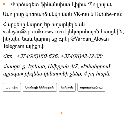
Փորձագետ-ֆինանսիստ Լիլիա Պողոսյան
Ասուլիսը կհեռարձակվի նաև VK-ում և Rutube-ում:
Հարցերը կարող եք ուղարկել նաև
v.aloyan@sputniknews.com էլեկտրոնային հասցեին,
ինչպես նաև կարող եք գրել @Vardan_Aloyan
Telegram ալիքով:
Հեռ.` +374(98)180-626, +374(91)42-12-35։
Հասցե՝ ք. Երևան, Ամիրյան 4/7, «Իմպերիում
պլազա» բիզնես-կենտրոնի շենք, 4-րդ հարկ։
ասուլիս
Մամուլի կենտրոն
կոնյակ
արտահանում