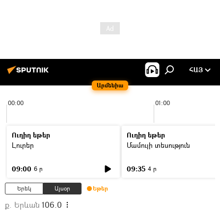
ՀԱՅ
Արմենիա
00:00
01:00
Ուղիղ եթեր
Ուղիղ եթեր
Լուրեր
Մամուլի տեսություն
09:00
09:35
6 ր
4 ր
Երեկ
Այսօր
Եթեր
ք. Երևան
106.0