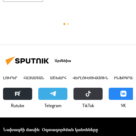
Արմենիա
ԼՈՒՐԵՐ
ՀԱՅԱՍՏԱՆ
ԱՇԽԱՐՀ
ՎԵՐԼՈՒԾՈՒԹՅՈՒՆ
ԻՆՖՈԳՐԱՖ
Rutube
Telegram
ТikТоk
VK
Նախագծի մասին
Օգտագործման կանոնները