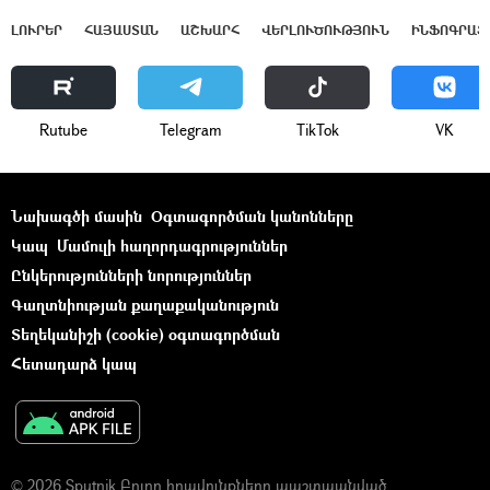
ԼՈՒՐԵՐ
ՀԱՅԱՍՏԱՆ
ԱՇԽԱՐՀ
ՎԵՐԼՈՒԾՈՒԹՅՈՒՆ
ԻՆՖՈԳՐԱՖ
Rutube
Telegram
ТikТоk
VK
Նախագծի մասին
Օգտագործման կանոնները
Կապ
Մամուլի հաղորդագրություններ
Ընկերությունների նորություններ
Գաղտնիության քաղաքականություն
Տեղեկանիշի (cookie) օգտագործման
Հետադարձ կապ
© 2026 Sputnik Բոլոր իրավունքները պաշտպանված