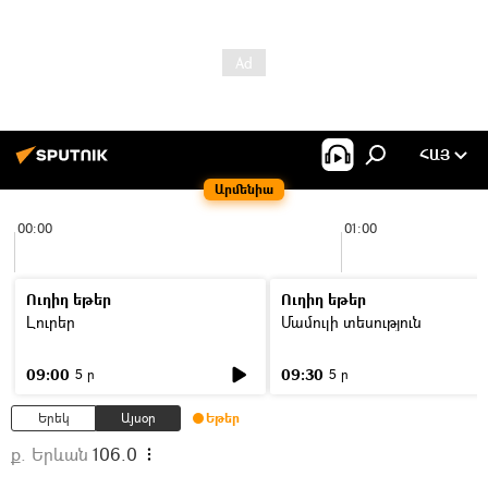
ՀԱՅ
Արմենիա
00:00
01:00
Ուղիղ եթեր
Ուղիղ եթեր
Լուրեր
Մամուլի տեսություն
09:00
09:30
5 ր
5 ր
Երեկ
Այսօր
Եթեր
ք. Երևան
106.0