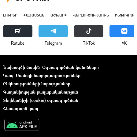
ԼՈՒՐԵՐ
ՀԱՅԱՍՏԱՆ
ԱՇԽԱՐՀ
ՎԵՐԼՈՒԾՈՒԹՅՈՒՆ
ԻՆՖՈԳՐԱՖ
Rutube
Telegram
ТikТоk
VK
Նախագծի մասին
Օգտագործման կանոնները
Կապ
Մամուլի հաղորդագրություններ
Ընկերությունների նորություններ
Գաղտնիության քաղաքականություն
Տեղեկանիշի (cookie) օգտագործման
Հետադարձ կապ