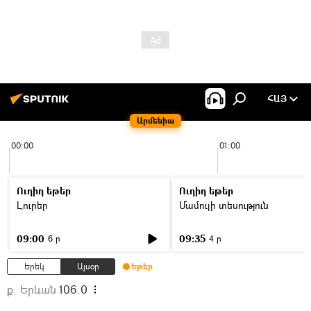
ՀԱՅ
Արմենիա
00:00
01:00
Ուղիղ եթեր
Ուղիղ եթեր
Լուրեր
Մամուլի տեսություն
09:00
09:35
6 ր
4 ր
Երեկ
Այսօր
Եթեր
ք. Երևան
106.0