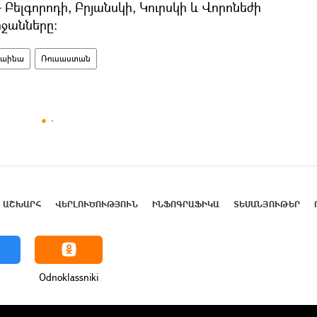
 Բելգորոդի, Բրյանսկի, Կուրսկի և Վորոնեժի
ջանները։
րաինա
Ռուսաստան
ԱՇԽԱՐՀ
ՎԵՐԼՈՒԾՈՒԹՅՈՒՆ
ԻՆՖՈԳՐԱՖԻԿԱ
ՏԵՍԱՆՅՈՒԹԵՐ
Odnoklassniki