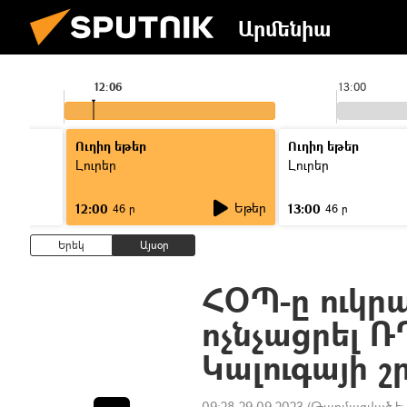
Արմենիա
12:06
13:00
Ուղիղ եթեր
Ուղիղ եթեր
Լուրեր
Լուրեր
Եթեր
12:00
13:00
46 ր
46 ր
Երեկ
Այսօր
ՀՕՊ-ը ուկր
ոչնչացրել Ռ
Կալուգայի շ
09:28 29.09.2023
(Թարմացված է