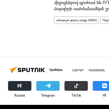
միջոցներով գրոհում են ՌԴ
մարզերի սահմանամերձ շր
անօդաչու թռչող սարք (ԱԹՍ)
Ուկ
Արմենիա
ԼՈՒՐԵՐ
ՀԱՅԱՍՏԱՆ
Rutube
Telegram
ТikТоk
VK