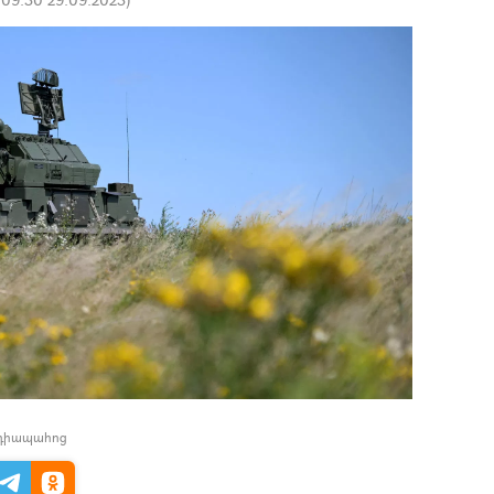
եդիապահոց