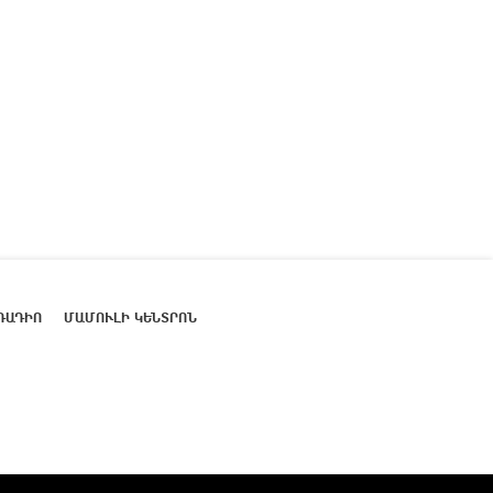
ՌԱԴԻՈ
ՄԱՄՈՒԼԻ ԿԵՆՏՐՈՆ