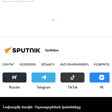
Արմենիա
ԼՈՒՐԵՐ
ՀԱՅԱՍՏԱՆ
ԱՇԽԱՐՀ
ՎԵՐԼՈՒԾՈՒԹՅՈՒՆ
ԻՆՖՈԳՐԱՖ
Rutube
Telegram
ТikТоk
VK
Նախագծի մասին
Օգտագործման կանոնները