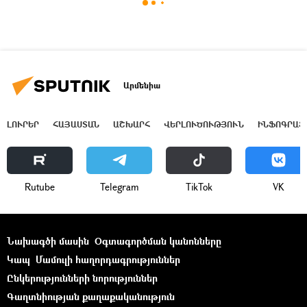
Արմենիա
ԼՈՒՐԵՐ
ՀԱՅԱՍՏԱՆ
ԱՇԽԱՐՀ
ՎԵՐԼՈՒԾՈՒԹՅՈՒՆ
ԻՆՖՈԳՐԱՖ
Rutube
Telegram
ТikТоk
VK
Նախագծի մասին
Օգտագործման կանոնները
Կապ
Մամուլի հաղորդագրություններ
Ընկերությունների նորություններ
Գաղտնիության քաղաքականություն