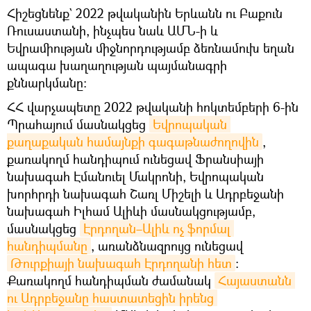
Հիշեցնենք` 2022 թվականին Երևանն ու Բաքուն
Ռուսաստանի, ինչպես նաև ԱՄՆ-ի և
Եվրամիության միջնորդությամբ ձեռնամուխ եղան
ապագա խաղաղության պայմանագրի
քննարկմանը։
ՀՀ վարչապետը 2022 թվականի հոկտեմբերի 6-ին
Պրահայում մասնակցեց
Եվրոպական 
քաղաքական համայնքի գագաթնաժողովին
,
քառակողմ հանդիպում ունեցավ Ֆրանսիայի
նախագահ Էմանուել Մակրոնի, Եվրոպական
խորհրդի նախագահ Շառլ Միշելի և Ադրբեջանի
նախագահ Իլհամ Ալիևի մասնակցությամբ,
մասնակցեց
Էրդողան–Ալիև ոչ ֆորմալ 
հանդիպմանը
, առանձնազրույց ունեցավ
Թուրքիայի նախագահ Էրդողանի հետ
։
Քառակողմ հանդիպման ժամանակ
Հայաստանն 
ու Ադրբեջանը հաստատեցին իրենց 