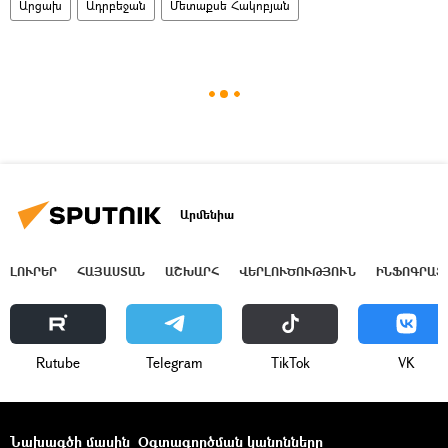
Արցախ
Ադրբեջան
Մետաքսե Հակոբյան
Արմենիա
ԼՈՒՐԵՐ
ՀԱՅԱՍՏԱՆ
ԱՇԽԱՐՀ
ՎԵՐԼՈՒԾՈՒԹՅՈՒՆ
ԻՆՖՈԳՐԱՖ
Rutube
Telegram
ТikТоk
VK
Նախագծի մասին
Օգտագործման կանոնները