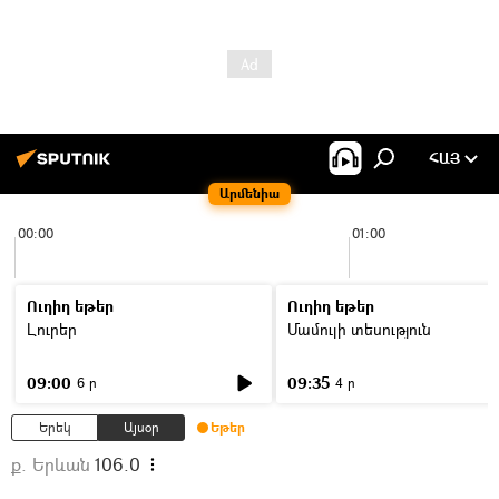
ՀԱՅ
Արմենիա
00:00
01:00
Ուղիղ եթեր
Ուղիղ եթեր
Լուրեր
Մամուլի տեսություն
09:00
09:35
6 ր
4 ր
Երեկ
Այսօր
Եթեր
ք. Երևան
106.0