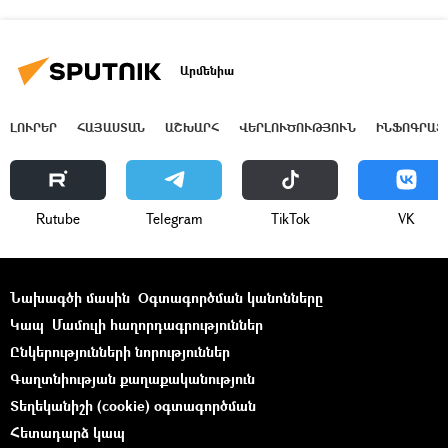
Արմենիա
ԼՈՒՐԵՐ
ՀԱՅԱՍՏԱՆ
ԱՇԽԱՐՀ
ՎԵՐԼՈՒԾՈՒԹՅՈՒՆ
ԻՆՖՈԳՐԱՖ
Rutube
Telegram
ТikТоk
VK
Նախագծի մասին
Օգտագործման կանոնները
Կապ
Մամուլի հաղորդագրություններ
Ընկերությունների նորություններ
Գաղտնիության քաղաքականություն
Տեղեկանիշի (cookie) օգտագործման
Հետադարձ կապ