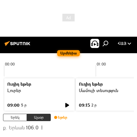
ՀԱՅ
Արմենիա
00:00
01:00
Ուղիղ եթեր
Ուղիղ եթեր
Լուրեր
Մամուլի տեսություն
09:00
09:15
5 ր
2 ր
Երեկ
Այսօր
Եթեր
ք. Երևան
106.0