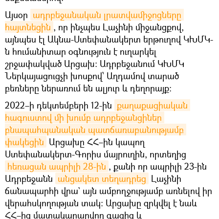
Այսօր
ադրբեջանական լրատվամիջոցները 
հայտնեցին
, որ ինչպես Լաչինի միջանցքով,
այնպես էլ Ակնա-Ստեփանակերտ երթուղով ԿԽՄԿ-
ն հումանիտար օգնություն է ուղարկել
շրջափակված Արցախ։ Ադրբեջանում ԿԽՄԿ
Ներկայացուցչի խոսքով՝ Աղդամով տարած
բեռները ներառում են ալյուր և դեղորայք։
2022–ի դեկտեմբերի 12-ին
քաղաքացիական 
հագուստով մի խումբ ադրբեջանցիներ 
բնապահպանական պատճառաբանությամբ 
փակեցին
Արցախը ՀՀ–ին կապող
Ստեփանակերտ-Գորիս մայրուղին, որտեղից
հեռացան ապրիլի 28-ին
, քանի որ ապրիլի 23-ին
Ադրբեջանն
անցակետ տեղադրեց
Լաչինի
ճանապարհի վրա` այն ամբողջությամբ առնելով իր
վերահսկողության տակ։ Արցախը զրկվել է նաև
ՀՀ–ից մատակարարվող գազից և