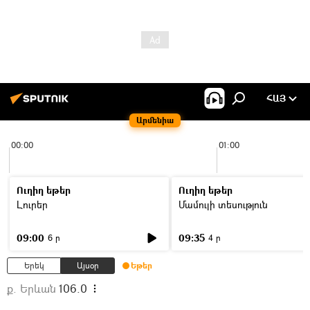
ՀԱՅ
Արմենիա
00:00
01:00
Ուղիղ եթեր
Ուղիղ եթեր
Լուրեր
Մամուլի տեսություն
09:00
09:35
6 ր
4 ր
Երեկ
Այսօր
Եթեր
ք. Երևան
106.0