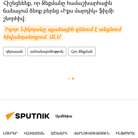
Հիշեցնենք, որ Ջեքմանը համաշխարհային
ճանաչում ձեռք բերեց «Իքս մարդիկ» ֆիլմի
շնորհիվ։
Իգոր Նիկոլաևը պլանային զննում է անցնում 
հիվանդանոցում. ԶԼՄ
դերասան
ամուսնալուծություն
Հյու Ջեքման
Արմենիա
ԼՈՒՐԵՐ
ՀԱՅԱՍՏԱՆ
ԱՇԽԱՐՀ
ՎԵՐԼՈՒԾՈՒԹՅՈՒՆ
ԻՆՖՈԳՐԱՖ