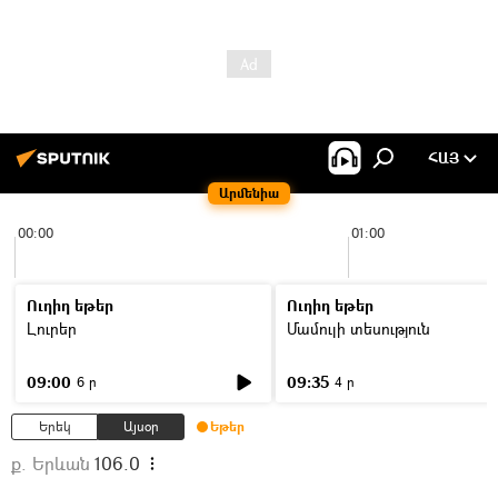
ՀԱՅ
Արմենիա
00:00
01:00
Ուղիղ եթեր
Ուղիղ եթեր
Լուրեր
Մամուլի տեսություն
09:00
09:35
6 ր
4 ր
Երեկ
Այսօր
Եթեր
ք. Երևան
106.0