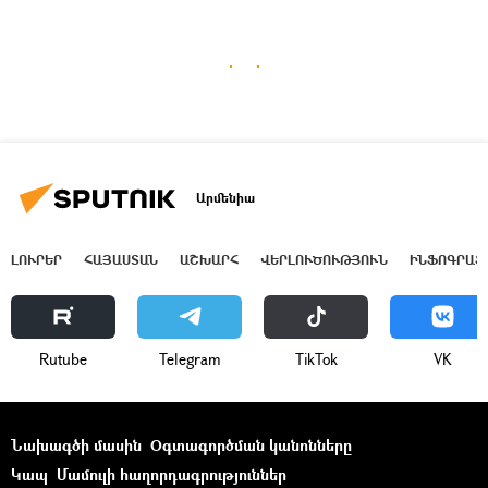
Արմենիա
ԼՈՒՐԵՐ
ՀԱՅԱՍՏԱՆ
ԱՇԽԱՐՀ
ՎԵՐԼՈՒԾՈՒԹՅՈՒՆ
ԻՆՖՈԳՐԱՖ
Rutube
Telegram
ТikТоk
VK
Նախագծի մասին
Օգտագործման կանոնները
Կապ
Մամուլի հաղորդագրություններ