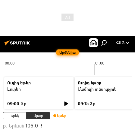
ՀԱՅ
Արմենիա
00:00
01:00
Ուղիղ եթեր
Ուղիղ եթեր
Լուրեր
Մամուլի տեսություն
09:00
09:15
5 ր
2 ր
Երեկ
Այսօր
Եթեր
ք. Երևան
106.0