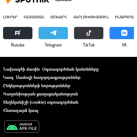
ԼՈՒՐԵՐ
ՀԱՅԱՍՏԱՆ
ԱՇԽԱՐՀ
ՎԵՐԼՈՒԾՈՒԹՅՈՒՆ
ԻՆՖՈԳՐԱՖ
Rutube
Telegram
ТikТоk
VK
Նախագծի մասին
Օգտագործման կանոնները
Կապ
Մամուլի հաղորդագրություններ
Ընկերությունների նորություններ
Գաղտնիության քաղաքականություն
Տեղեկանիշի (cookie) օգտագործման
Հետադարձ կապ