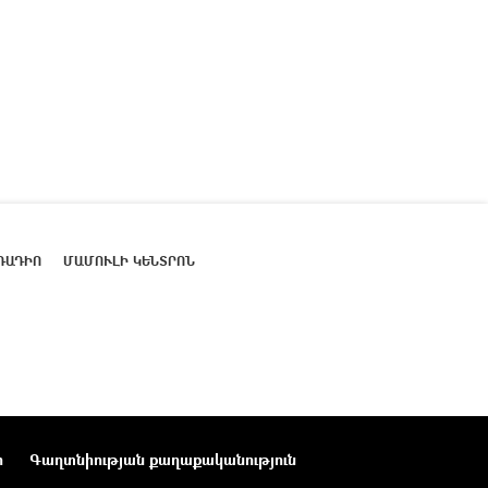
ՌԱԴԻՈ
ՄԱՄՈՒԼԻ ԿԵՆՏՐՈՆ
ր
Գաղտնիության քաղաքականություն