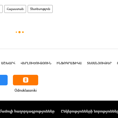
ն
Հայաստան
Տնտեսություն
ԱՇԽԱՐՀ
ՎԵՐԼՈՒԾՈՒԹՅՈՒՆ
ԻՆՖՈԳՐԱՖԻԿԱ
ՏԵՍԱՆՅՈՒԹԵՐ
Odnoklassniki
Մամուլի հաղորդագրություններ
Ընկերությունների նորություննե