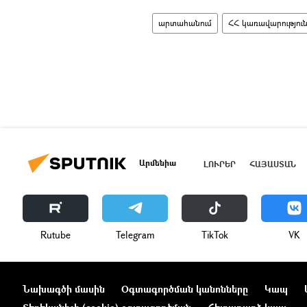
արտահանում
ՀՀ կառավարությու
Արմենիա
ԼՈՒՐԵՐ
ՀԱՅԱՍՏԱՆ
Rutube
Telegram
ТikТоk
VK
Նախագծի մասին
Օգտագործման կանոնները
Կապ