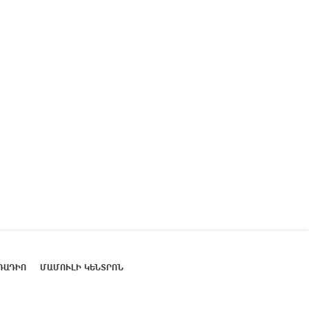
ՌԱԴԻՈ
ՄԱՄՈՒԼԻ ԿԵՆՏՐՈՆ