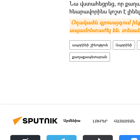
Նա վստահեցրեց, որ քաղա
հնարավորինս կոշտ է լինել
Օղակաձև զբոսայգում ին
ապամոնտաժել են. տեսան
ապօրինի շինություն
Ապօրինի
քաղաքապետարան
Արմենիա
ԼՈՒՐԵՐ
ՀԱՅԱՍՏԱՆ