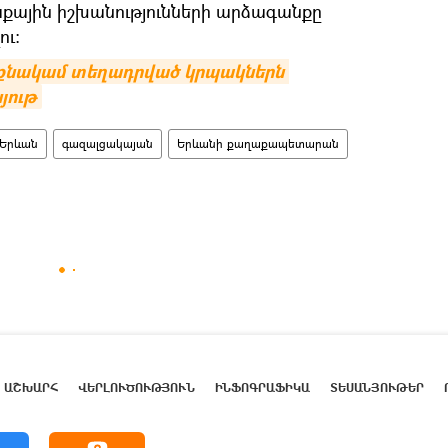
քային իշխանությունների արձագանքը
ու։
քնակամ տեղադրված կրպակներն 
յութ
Երևան
գազալցակայան
Երևանի քաղաքապետարան
ԱՇԽԱՐՀ
ՎԵՐԼՈՒԾՈՒԹՅՈՒՆ
ԻՆՖՈԳՐԱՖԻԿԱ
ՏԵՍԱՆՅՈՒԹԵՐ