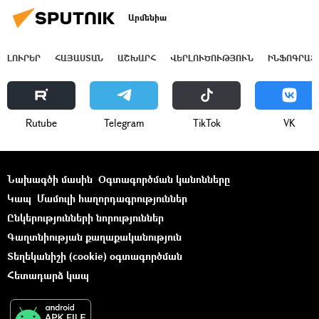
Արմենիա
ԼՈՒՐԵՐ
ՀԱՅԱՍՏԱՆ
ԱՇԽԱՐՀ
ՎԵՐԼՈՒԾՈՒԹՅՈՒՆ
ԻՆՖՈԳՐԱՖ
Rutube
Telegram
ТikТоk
VK
Նախագծի մասին
Օգտագործման կանոնները
Կապ
Մամուլի հաղորդագրություններ
Ընկերությունների նորություններ
Գաղտնիության քաղաքականություն
Տեղեկանիշի (cookie) օգտագործման
Հետադարձ կապ