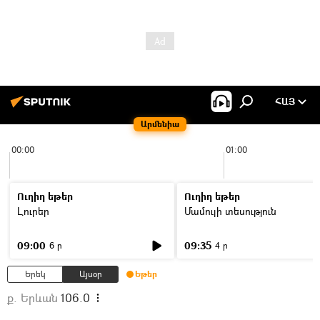
ՀԱՅ
Արմենիա
00:00
01:00
Ուղիղ եթեր
Ուղիղ եթեր
Լուրեր
Մամուլի տեսություն
09:00
09:35
6 ր
4 ր
Երեկ
Այսօր
Եթեր
ք. Երևան
106.0