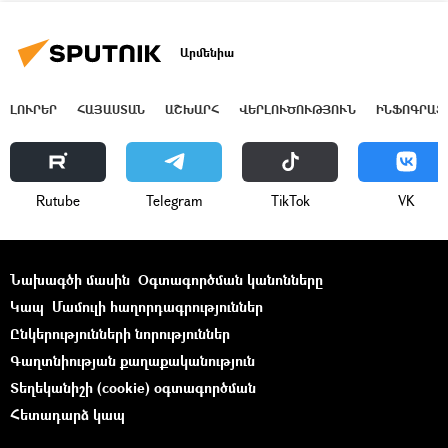
Արմենիա
ԼՈՒՐԵՐ
ՀԱՅԱՍՏԱՆ
ԱՇԽԱՐՀ
ՎԵՐԼՈՒԾՈՒԹՅՈՒՆ
ԻՆՖՈԳՐԱՖ
Rutube
Telegram
ТikТоk
VK
Նախագծի մասին
Օգտագործման կանոնները
Կապ
Մամուլի հաղորդագրություններ
Ընկերությունների նորություններ
Գաղտնիության քաղաքականություն
Տեղեկանիշի (cookie) օգտագործման
Հետադարձ կապ