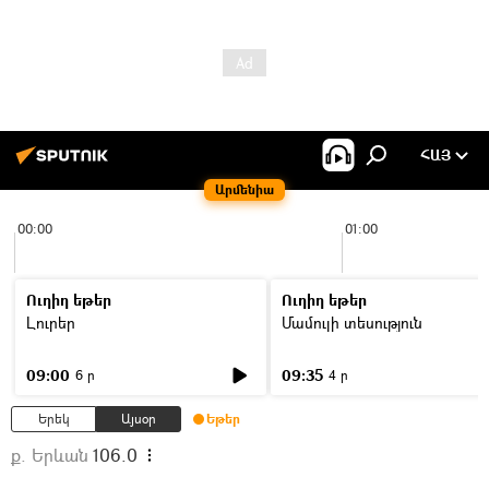
ՀԱՅ
Արմենիա
00:00
01:00
Ուղիղ եթեր
Ուղիղ եթեր
Լուրեր
Մամուլի տեսություն
09:00
09:35
6 ր
4 ր
Երեկ
Այսօր
Եթեր
ք. Երևան
106.0