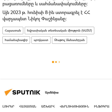
բացառումները և սահմանափակումները։
Այն 2023 թ. հունիսի 8-ին ստորագրել է ՀՀ
վարչապետ Նիկոլ Փաշինյանը:
Հայաստան
Եվրասիական տնտեսական միություն (ԵԱՏՄ)
համաձայնագիր
պոդկաստ
Թաթուլ Մանասերյան
Արմենիա
ԼՈՒՐԵՐ
ՀԱՅԱՍՏԱՆ
ԱՇԽԱՐՀ
ՎԵՐԼՈՒԾՈՒԹՅՈՒՆ
ԻՆՖՈԳՐԱՖ