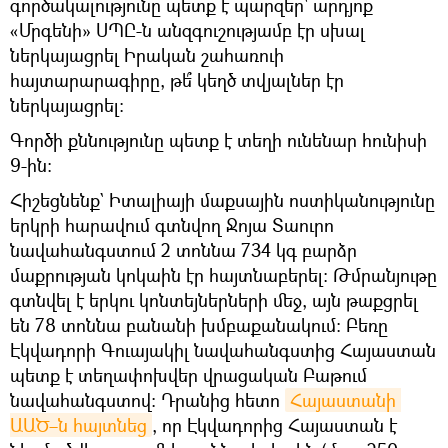
գործակալությունը պետք է պարզեր՝ արդյոք
«Մրգենի» ՍՊԸ-ն անզգուշությամբ էր սխալ
ներկայացրել Իրական շահառուի
հայտարարագիրը, թե՞ կեղծ տվյալներ էր
ներկայացրել։
Գործի քննությունը պետք է տեղի ունենար հունիսի
9-ին։
Հիշեցնենք` Իտալիայի մաքսային ոստիկանությունը
երկրի հարավում գտնվող Ջոյա Տաուրո
նավահանգստում 2 տոննա 734 կգ բարձր
մաքրության կոկաին էր հայտնաբերել։ Թմրանյութը
գտնվել է երկու կոնտեյներների մեջ, այն թաքցրել
են 78 տոննա բանանի խմբաքանակում: Բեռը
Էկվադորի Գուայակիլ նավահանգստից Հայաստան
պետք է տեղափոխվեր վրացական Բաթում
նավահանգստով։ Դրանից հետո
Հայաստանի 
ԱԱԾ–ն հայտնեց
, որ Էկվադորից Հայաստան է