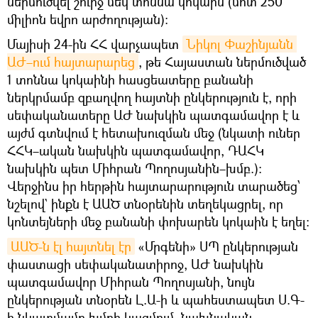
ներմուծվել շուրջ մեկ տոննա կոկաին (մոտ 250
միլիոն եվրո արժողության):
Մայիսի 24-ին ՀՀ վարչապետ
Նիկոլ Փաշինյանն 
ԱԺ–ում հայտարարեց
, թե Հայաստան ներմուծված
1 տոննա կոկաինի հասցեատերը բանանի
ներկրմամբ զբաղվող հայտնի ընկերություն է, որի
սեփականատերը ԱԺ նախկին պատգամավոր է և
այժմ գտնվում է հետախուզման մեջ (նկատի ուներ
ՀՀԿ–ական նախկին պատգամավոր, ԴԱՀԿ
նախկին պետ Միհրան Պողոսյանին–խմբ.)։
Վերջինս իր հերթին հայտարարություն տարածեց՝
նշելով` ինքն է ԱԱԾ տնօրենին տեղեկացրել, որ
կոնտեյների մեջ բանանի փոխարեն կոկաին է եղել։
ԱԱԾ-ն էլ հայտնել էր
«Մրգենի» ՍՊ ընկերության
փաստացի սեփականատիրոջ, ԱԺ նախկին
պատգամավոր Միհրան Պողոսյանի, նույն
ընկերության տնօրեն Լ.Ա-ի և պահեստապետ Ս.Գ-
ի նկատմամբ խմբի կազմում, նախնական