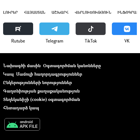
ԼՈՒՐԵՐ
ՀԱՅԱՍՏԱՆ
ԱՇԽԱՐՀ
ՎԵՐԼՈՒԾՈՒԹՅՈՒՆ
ԻՆՖՈԳՐԱՖ
Rutube
Telegram
ТikТоk
VK
Նախագծի մասին
Օգտագործման կանոնները
Կապ
Մամուլի հաղորդագրություններ
Ընկերությունների նորություններ
Գաղտնիության քաղաքականություն
Տեղեկանիշի (cookie) օգտագործման
Հետադարձ կապ