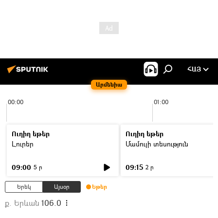
ՀԱՅ
Արմենիա
00:00
01:00
Ուղիղ եթեր
Ուղիղ եթեր
Լուրեր
Մամուլի տեսություն
09:00
09:15
5 ր
2 ր
Երեկ
Այսօր
Եթեր
ք. Երևան
106.0