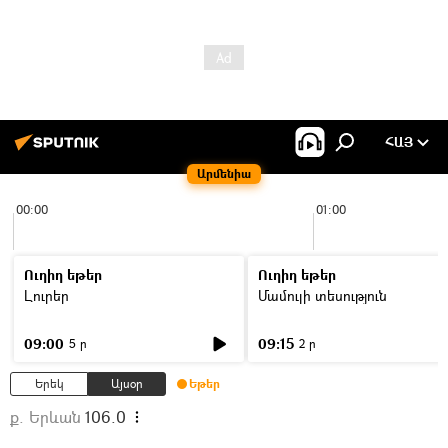
ՀԱՅ
Արմենիա
00:00
01:00
Ուղիղ եթեր
Ուղիղ եթեր
Լուրեր
Մամուլի տեսություն
09:00
09:15
5 ր
2 ր
Երեկ
Այսօր
Եթեր
ք. Երևան
106.0