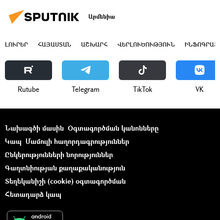
Արմենիա
ԼՈՒՐԵՐ
ՀԱՅԱՍՏԱՆ
ԱՇԽԱՐՀ
ՎԵՐԼՈՒԾՈՒԹՅՈՒՆ
ԻՆՖՈԳՐԱՖ
Rutube
Telegram
ТikТоk
VK
Նախագծի մասին
Օգտագործման կանոնները
Կապ
Մամուլի հաղորդագրություններ
Ընկերությունների նորություններ
Գաղտնիության քաղաքականություն
Տեղեկանիշի (cookie) օգտագործման
Հետադարձ կապ