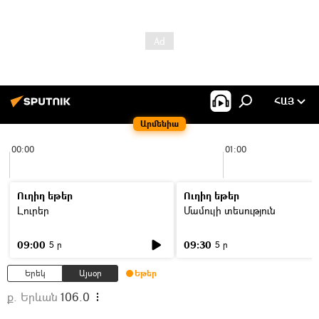
ՀԱՅ
Արմենիա
00:00
01:00
Ուղիղ եթեր
Ուղիղ եթեր
Լուրեր
Մամուլի տեսություն
09:00
09:30
5 ր
5 ր
Երեկ
Այսօր
Եթեր
ք. Երևան
106.0