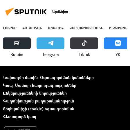
Արմենիա
ԼՈՒՐԵՐ
ՀԱՅԱՍՏԱՆ
ԱՇԽԱՐՀ
ՎԵՐԼՈՒԾՈՒԹՅՈՒՆ
ԻՆՖՈԳՐԱՖ
Rutube
Telegram
ТikТоk
VK
Նախագծի մասին
Օգտագործման կանոնները
Կապ
Մամուլի հաղորդագրություններ
Ընկերությունների նորություններ
Գաղտնիության քաղաքականություն
Տեղեկանիշի (cookie) օգտագործման
Հետադարձ կապ