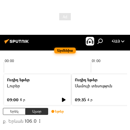
ՀԱՅ
Արմենիա
00:00
01:00
Ուղիղ եթեր
Ուղիղ եթեր
Լուրեր
Մամուլի տեսություն
09:00
09:35
6 ր
4 ր
Երեկ
Այսօր
Եթեր
ք. Երևան
106.0