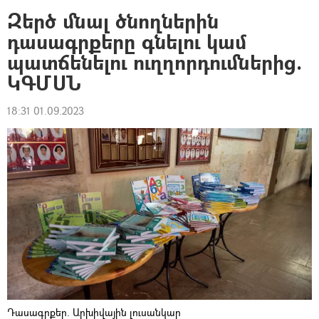
Զերծ մնալ ծնողներին
դասագրքերը գնելու կամ
պատճենելու ուղղորդումներից.
ԿԳՄՍՆ
18:31 01.09.2023
Դասագրքեր. Արխիվային լուսանկար