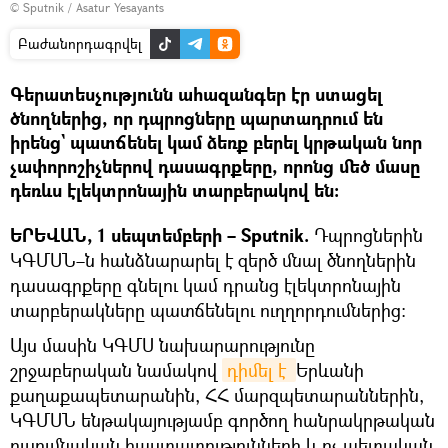
© Sputnik / Asatur Yesayants
Բաժանորդագրվել
Գերատեսչությունն ահազանգեր էր ստացել
ծնողներից, որ դպրոցները պարտադրում են
իրենց` պատճենել կամ ձեռք բերել կրթական նոր
չափորոշիչներով դասագրքերը, որոնց մեծ մասը
դեռևս էլեկտրոնային տարբերակով են։
ԵՐԵՎԱՆ, 1 սեպտեմբերի – Sputnik.
Դպրոցներին
ԿԳՄՍՆ–ն հանձնարարել է զերծ մնալ ծնողներին
դասագրքերը գնելու կամ դրանց էլեկտրոնային
տարբերակները պատճենելու ուղղորդումներից:
Այս մասին ԿԳՄՍ նախարարությունը
շրջաբերական նամակով
դիմել է 
Երևանի
քաղաքապետարանին, ՀՀ մարզպետարաններին,
ԿԳՄՍՆ ենթակայությամբ գործող հանրակրթական
ուսումնական հաստատությունների և ոչ պետական