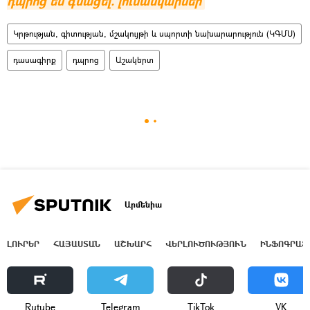
դպրոց են գնացել. լուսանկարներ
Կրթության, գիտության, մշակույթի և սպորտի նախարարություն (ԿԳՄՍ)
դասագիրք
դպրոց
Աշակերտ
Արմենիա
ԼՈՒՐԵՐ
ՀԱՅԱՍՏԱՆ
ԱՇԽԱՐՀ
ՎԵՐԼՈՒԾՈՒԹՅՈՒՆ
ԻՆՖՈԳՐԱՖ
Rutube
Telegram
ТikТоk
VK