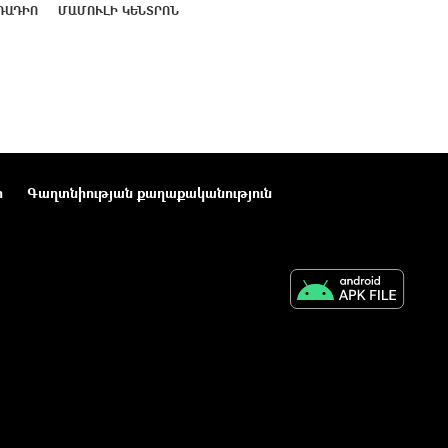
ՌԱԴԻՈ
ՄԱՄՈՒԼԻ ԿԵՆՏՐՈՆ
ր
Գաղտնիության քաղաքականություն