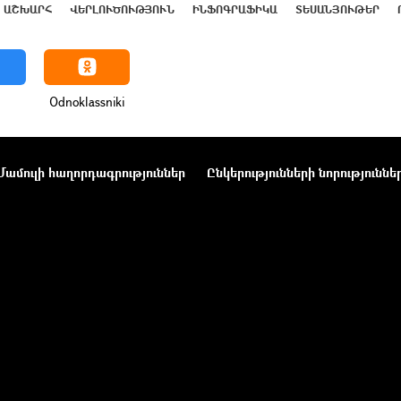
ԱՇԽԱՐՀ
ՎԵՐԼՈՒԾՈՒԹՅՈՒՆ
ԻՆՖՈԳՐԱՖԻԿԱ
ՏԵՍԱՆՅՈՒԹԵՐ
Odnoklassniki
Մամուլի հաղորդագրություններ
Ընկերությունների նորություննե