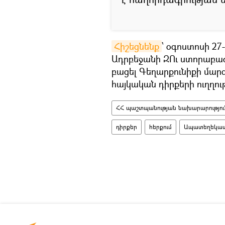
Հիշեցնենք
՝ օգոստոսի 27
Ադրբեջանի ԶՈւ ստորաբաժ
բացել Գեղարքունիքի մա
հայկական դիրքերի ուղղու
ՀՀ պաշտպանության նախարարությու
դիրքեր
հերքում
Ապատեղեկատվ