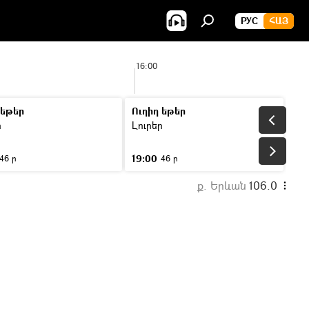
РУС
ՀԱՅ
16:00
 եթեր
Ուղիղ եթեր
ր
Լուրեր
19:00
46 ր
46 ր
ք. Երևան
106.0