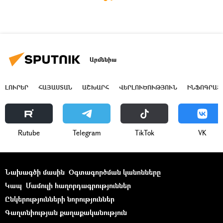
Արմենիա
ԼՈՒՐԵՐ
ՀԱՅԱՍՏԱՆ
ԱՇԽԱՐՀ
ՎԵՐԼՈՒԾՈՒԹՅՈՒՆ
ԻՆՖՈԳՐԱՖ
Rutube
Telegram
ТikТоk
VK
Նախագծի մասին
Օգտագործման կանոնները
Կապ
Մամուլի հաղորդագրություններ
Ընկերությունների նորություններ
Գաղտնիության քաղաքականություն