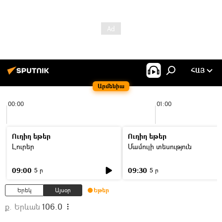
ՀԱՅ
Արմենիա
00:00
01:00
Ուղիղ եթեր
Ուղիղ եթեր
Լուրեր
Մամուլի տեսություն
09:00
09:30
5 ր
5 ր
Երեկ
Այսօր
Եթեր
ք. Երևան
106.0