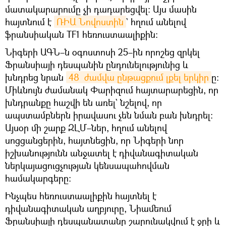
մատակարարումը չի դադարեցվել։ Այս մասին
հայտնում է
ՌԻԱ Նովոստին
` հղում անելով
ֆրանսիական TF1 հեռուստաալիքին։
Նիգերի ԱԳՆ–ն օգոստոսի 25–ին որոշեց զրկել
Ֆրանսիայի դեսպանին ընդունելությունից և
խնդրեց նրան
48  ժամվա ընթացքում լքել երկիր
ը։
Միևնույն ժամանակ Փարիզում հայտարարեցին, որ
խնդրանքը հաշվի են առել` նշելով, որ
ապստամբներն իրավասու չեն նման բան խնդրել։
Այսօր մի շարք ԶԼՄ–ներ, հղում անելով
սոցցանցերին, հայտնեցին, որ Նիգերի նոր
իշխանությունն անջատել է դիվանագիտական
ներկայացուցչության կենսապահովման
համակարգերը։
Ինչպես հեռուստաալիքին հայտնել է
դիվանագիտական աղբյուրը, Նիամեում
Ֆրանսիայի դեսպանատանը շարունակվում է ջրի և