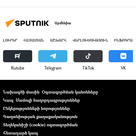
Արմենիա
ԼՈՒՐԵՐ
ՀԱՅԱՍՏԱՆ
ԱՇԽԱՐՀ
ՎԵՐԼՈՒԾՈՒԹՅՈՒՆ
ԻՆՖՈԳՐԱՖ
Rutube
Telegram
ТikТоk
VK
Նախագծի մասին
Օգտագործման կանոնները
Կապ
Մամուլի հաղորդագրություններ
Ընկերությունների նորություններ
Գաղտնիության քաղաքականություն
Տեղեկանիշի (cookie) օգտագործման
Հետադարձ կապ