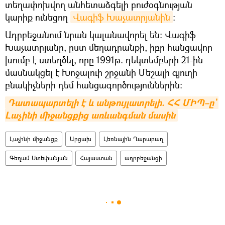
տեղափոխվող անհետաձգելի բուժօգնության
կարիք ունեցող
Վագիֆ Խաչատրյանին
։
Ադրբեջանում նրան կալանավորել են։ Վագիֆ
Խաչատրյանը, ըստ մեղադրանքի, իբր հանցավոր
խումբ է ստեղծել, որը 1991թ. դեկտեմբերի 21-ին
մասնակցել է Խոջալուի շրջանի Մեշալի գյուղի
բնակիչների դեմ հանցագործություններին։
Դատապարտելի է և անթույլատրելի. ՀՀ ՄԻՊ–ը` 
Լաչինի միջանցքից առևանգման մասին
Լաչինի միջանցք
Արցախ
Լեռնային Ղարաբաղ
Գեղամ Ստեփանյան
Հայաստան
ադրբեջանցի