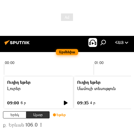
ՀԱՅ
Արմենիա
00:00
01:00
Ուղիղ եթեր
Ուղիղ եթեր
Լուրեր
Մամուլի տեսություն
09:00
09:35
6 ր
4 ր
Երեկ
Այսօր
Եթեր
ք. Երևան
106.0