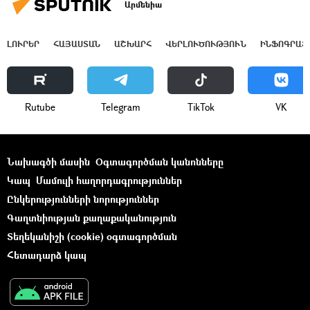
Արմենիա
ԼՈՒՐԵՐ
ՀԱՅԱՍՏԱՆ
ԱՇԽԱՐՀ
ՎԵՐԼՈՒԾՈՒԹՅՈՒՆ
ԻՆՖՈԳՐԱՖ
Rutube
Telegram
ТikТоk
VK
Նախագծի մասին
Օգտագործման կանոնները
Կապ
Մամուլի հաղորդագրություններ
Ընկերությունների նորություններ
Գաղտնիության քաղաքականություն
Տեղեկանիշի (cookie) օգտագործման
Հետադարձ կապ