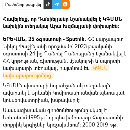
Բաժանորդագրվել
Հավելենք, որ Դանիելյանը նշանակվել է ԿԳՄՍՆ
նախկին տեղակալ Արա Խզմալյանի փոխարեն:
ԵՐԵՎԱՆ, 25 օգոստոսի - Sputnik.
ՀՀ վարչապետ
Նիկոլ Փաշինյանի որոշմամբ՝ 2023 թվականի
օգոստոսի 24-ից Դանիել Դանիելյանը նշանակվել է
ՀՀ կրթության, գիտության, մշակույթի և սպորտի
նախարարի տեղակալ, հայտնում են
ԿԳՄՍ 
նախարարությունից
։
ԿԳՄՍ նախարարի նորանշանակ տեղակալն
ավարտել է Երևանի Կոմիտասի անվան պետական
կոնսերվատորիան, խմբավար է:
Մասնագիտական գործունեությունը սկսել է
Երևանում 1995 թ.՝ որպես խմբավար Հայաստանի
փոքրիկ երգիչներ երգչախմբում: 2000-2019 թթ.