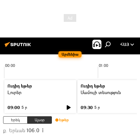
ՀԱՅ
Արմենիա
00:00
01:00
Ուղիղ եթեր
Ուղիղ եթեր
Լուրեր
Մամուլի տեսություն
09:00
09:30
5 ր
5 ր
Երեկ
Այսօր
Եթեր
ք. Երևան
106.0