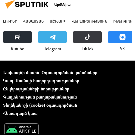
Արմենիա
ԼՈՒՐԵՐ
ՀԱՅԱՍՏԱՆ
ԱՇԽԱՐՀ
ՎԵՐԼՈՒԾՈՒԹՅՈՒՆ
ԻՆՖՈԳՐԱՖ
Rutube
Telegram
ТikТоk
VK
Նախագծի մասին
Օգտագործման կանոնները
Կապ
Մամուլի հաղորդագրություններ
Ընկերությունների նորություններ
Գաղտնիության քաղաքականություն
Տեղեկանիշի (cookie) օգտագործման
Հետադարձ կապ