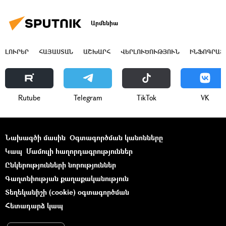
Արմենիա
ԼՈՒՐԵՐ
ՀԱՅԱՍՏԱՆ
ԱՇԽԱՐՀ
ՎԵՐԼՈՒԾՈՒԹՅՈՒՆ
ԻՆՖՈԳՐԱՖ
Rutube
Telegram
ТikТоk
VK
Նախագծի մասին
Օգտագործման կանոնները
Կապ
Մամուլի հաղորդագրություններ
Ընկերությունների նորություններ
Գաղտնիության քաղաքականություն
Տեղեկանիշի (cookie) օգտագործման
Հետադարձ կապ