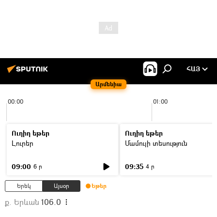
ՀԱՅ
Արմենիա
00:00
01:00
Ուղիղ եթեր
Ուղիղ եթեր
Լուրեր
Մամուլի տեսություն
09:00
09:35
6 ր
4 ր
Երեկ
Այսօր
Եթեր
ք. Երևան
106.0