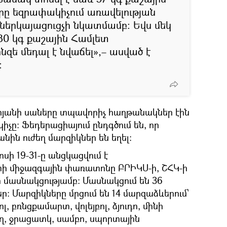
որը եզրափակիչում առավելության
 ներկայացուցչի նկատմամբ։ Եվս մեկ
80 կգ քաշային Համլետ
ոնզե մեդալ է նվաճել»,– ասված է
։
րյանի սաները տպավորիչ հաղթանակներ էին
իչը։ Ֆեդերացիայում ընդգծում են, որ
ին ուժեղ մարզիկներ են եղել։
սի 19-31-ը անցկացվում է
 միջազգային փառատոնը ԲՐԻԿՍ-ի, ՇՀԿ-ի
ի մասնակցությամբ: Մասնակցում են 36
ր: Մարզիկները մրցում են 14 մարզաձևերում՝
, բռնցքամարտ, վոլեյբոլ, ձյուդո, մինի
լող, ջրացատկ, սամբո, սպորտային