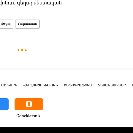
քվոնդո, գեղարվեստական
մեդալ
Հայաստան
ԱՇԽԱՐՀ
ՎԵՐԼՈՒԾՈՒԹՅՈՒՆ
ԻՆՖՈԳՐԱՖԻԿԱ
ՏԵՍԱՆՅՈՒԹԵՐ
Odnoklassniki