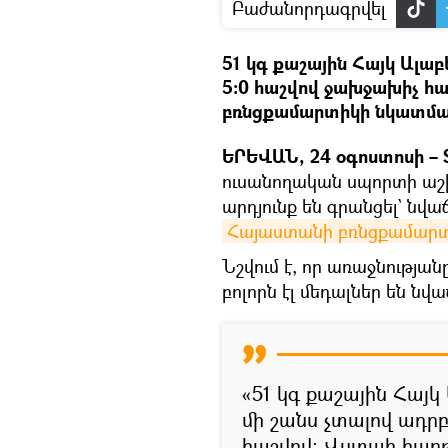
Բաժանորդագրվել
51 կգ քաշային Հայկ Ալա
5։0 հաշվով ջախջախիչ հ
բռնցքամարտիկի նկատմա
ԵՐԵՎԱՆ, 24 օգոստոսի – S
ուսանողական սպորտի աշ
արդյունք են գրանցել` նվաճ
Հայաստանի բռնցքամարտի 
Նշվում է, որ առաջնության
բոլորն էլ մեդալներ են նվաճ
«51 կգ քաշային Հայ
մի շանս չտալով ադրբ
հաշվով։ Վստահ հաղթ