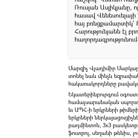
Ռուսլան Ասլիկյանը, 
հասավ Վենեսուելայի
հայ բռնցքամարտիկ` 
Հարությունյանն էլ բր
հաղորդագրությունում
Մարզիչ Վլադիմիր Մարկա
տոնել նաև մինչև եզրափակ
հակառակորդները բավական
Եկատերինբուրգում օգոստո
համալսարանական սպորտի
եւ ԱՊՀ-ի երկրների թիմեր
երկրների ներկայացուցիչնե
բադմինտոն, 3x3 բասկետբոլ
ֆուտբոլ, սեղանի թենիս, 