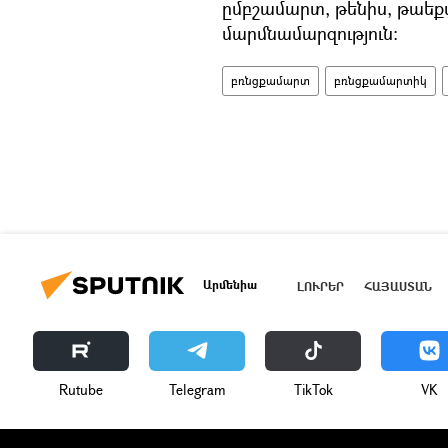
ըմբշամարտ, թենիս, թաե
մարմնամարզություն:
բռնցքամարտ
բռնցքամարտիկ
Արմենիա
ԼՈՒՐԵՐ
ՀԱՅԱՍՏԱՆ
Rutube
Telegram
ТikТоk
VK