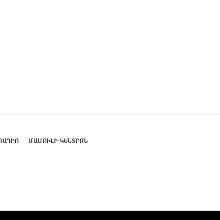
ՌԱԴԻՈ
ՄԱՄՈՒԼԻ ԿԵՆՏՐՈՆ