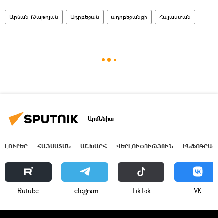
Արման Թաթոյան
Ադրբեջան
ադրբեջանցի
Հայաստան
Արմենիա
ԼՈՒՐԵՐ
ՀԱՅԱՍՏԱՆ
ԱՇԽԱՐՀ
ՎԵՐԼՈՒԾՈՒԹՅՈՒՆ
ԻՆՖՈԳՐԱՖ
Rutube
Telegram
ТikТоk
VK