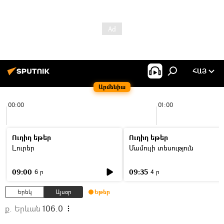
ՀԱՅ
Արմենիա
00:00
01:00
Ուղիղ եթեր
Ուղիղ եթեր
Լուրեր
Մամուլի տեսություն
09:00
09:35
6 ր
4 ր
Երեկ
Այսօր
Եթեր
ք. Երևան
106.0