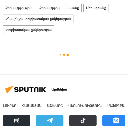
Զբոսաշրջություն
Զբոսաշրջիկ
կալանք
Մեղադրանք
«Դավինչի» տուրիստական ընկերություն
տուրիստական ընկերություն
Արմենիա
ԼՈՒՐԵՐ
ՀԱՅԱՍՏԱՆ
ԱՇԽԱՐՀ
ՎԵՐԼՈՒԾՈՒԹՅՈՒՆ
ԻՆՖՈԳՐԱՖ