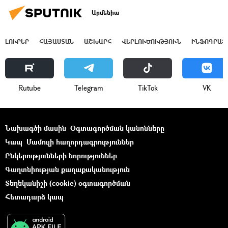
Արմենիա
ԼՈՒՐԵՐ
ՀԱՅԱՍՏԱՆ
ԱՇԽԱՐՀ
ՎԵՐԼՈՒԾՈՒԹՅՈՒՆ
ԻՆՖՈԳՐԱՖ
Rutube
Telegram
ТikТоk
VK
Նախագծի մասին
Օգտագործման կանոնները
Կապ
Մամուլի հաղորդագրություններ
Ընկերությունների նորություններ
Գաղտնիության քաղաքականություն
Տեղեկանիշի (cookie) օգտագործման
Հետադարձ կապ