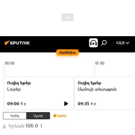
ՀԱՅ
Արմենիա
00:00
01:00
Ուղիղ եթեր
Ուղիղ եթեր
Լուրեր
Մամուլի տեսություն
09:00
09:35
6 ր
4 ր
Երեկ
Այսօր
Եթեր
ք. Երևան
106.0