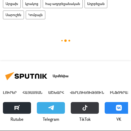
Արցախ
կրակոց
հայ-ադրբեջանական
Ադրբեջան
Սարուշեն
Կոմբայն
Արմենիա
ԼՈՒՐԵՐ
ՀԱՅԱՍՏԱՆ
ԱՇԽԱՐՀ
ՎԵՐԼՈՒԾՈՒԹՅՈՒՆ
ԻՆՖՈԳՐԱՖ
Rutube
Telegram
ТikТоk
VK