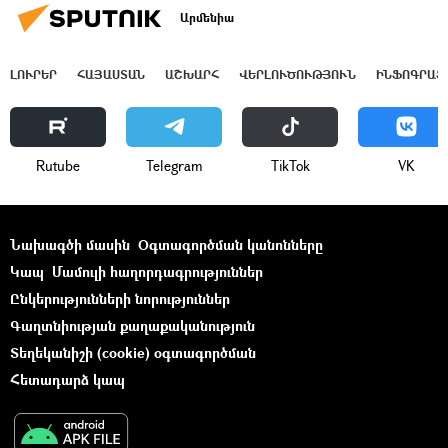
Արմենիա
ԼՈՒՐԵՐ
ՀԱՅԱՍՏԱՆ
ԱՇԽԱՐՀ
ՎԵՐԼՈՒԾՈՒԹՅՈՒՆ
ԻՆՖՈԳՐԱՖ
Rutube
Telegram
ТikТоk
VK
Նախագծի մասին
Օգտագործման կանոնները
Կապ
Մամուլի հաղորդագրություններ
Ընկերությունների նորություններ
Գաղտնիության քաղաքականություն
Տեղեկանիշի (cookie) օգտագործման
Հետադարձ կապ