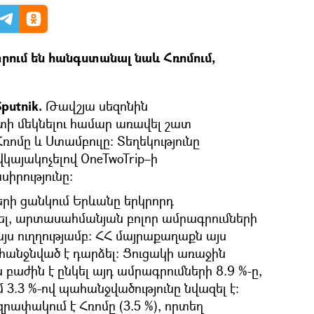
րում են հանգստանալ նաև Հռոմում,
putnik.
Թավշյա սեզոնին
ի մեկնելու համար առավել շատ
ռոմը և Ստամբուլը։ Տեղեկությունը
 վկայակոչելով OneTwoTrip–ի
սիրությունը։
երի ցանկում Երևանը երկրորդ
ել, արտասահմանյան բոլոր ամրագրումների
այս ուղղությամբ։ ՀՀ մայրաքաղաքն այս
հանջնված է դարձել։ Ցուցակի առաջին
 բաժին է ընկել այդ ամրագրումների 8.9 %-ը,
3.3 %-ով պահանջվածությունը նվազել է։
ափակում է Հռոմը (3.5 %), որտեղ