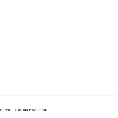
ՌԱԴԻՈ
ՄԱՄՈՒԼԻ ԿԵՆՏՐՈՆ