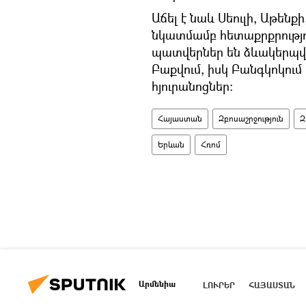
Աճել է նաև Սեուլի, Աթենք
նկատմամբ հետաքրքրությ
պատվերներ են ձևակերպվել
Բաքվում, իսկ Բանգկոկում
հյուրանոցներ:
Հայաստան
Զբոսաշրջություն
Զ
Երևան
Հռոմ
Արմենիա
ԼՈՒՐԵՐ
ՀԱՅԱՍՏԱՆ