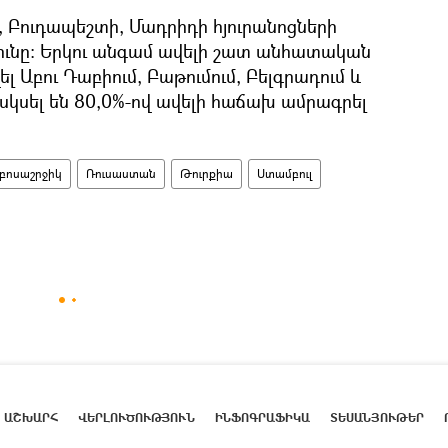
ի, Բուդապեշտի, Մադրիդի հյուրանոցների
ունը։ Երկու անգամ ավելի շատ անհատական
 Աբու Դաբիում, Բաթումում, Բելգրադում և
 սկսել են 80,0%-ով ավելի հաճախ ամրագրել
բոսաշրջիկ
Ռուսաստան
Թուրքիա
Ստամբուլ
ԱՇԽԱՐՀ
ՎԵՐԼՈՒԾՈՒԹՅՈՒՆ
ԻՆՖՈԳՐԱՖԻԿԱ
ՏԵՍԱՆՅՈՒԹԵՐ