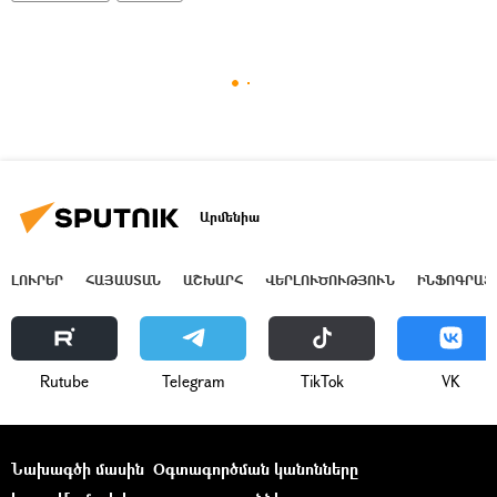
Արմենիա
ԼՈՒՐԵՐ
ՀԱՅԱՍՏԱՆ
ԱՇԽԱՐՀ
ՎԵՐԼՈՒԾՈՒԹՅՈՒՆ
ԻՆՖՈԳՐԱՖ
Rutube
Telegram
ТikТоk
VK
Նախագծի մասին
Օգտագործման կանոնները