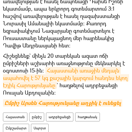
առավելության է հասել ճապոնացի Դաիսե Իշոնի
նկատմամբ, ապա երկրորդ գոտեմարտում 3։1
հաշվով առավելության է հասել ղազախստանցի
Նուրասիլ Ամանալիի նկատմամբ։ Քառորդ
եզրափակիչում Նազարյանը գոտեմարտելու է
Ռուսաստանը ներկայացնող մեր հայրենակից
Դավիթ Անդրեասյանի հետ։
Հիշեցնենք` մինչև 20 տարեկան ազատ ոճի
ըմբիշների աշխարհի առաջնությունը մեկնարկել է
օգոստոսի 15-ին։
Հայաստանի առաջին մեդալն 
ապահովել է 57 կգ քաշային կարգում հանդես եկող 
Էդիկ Հարությունյանը
` հաղթելով ադրբեջանցի
Ռուսլան Աբդուլաևին։
Ըմբիշ Արսեն Հարությունյանը աղջիկ է ունեցել
Հայաստան
ըմբիշ
ադրբեջանցի
հաղթանակ
Ըմբշամարտ
Սպորտ