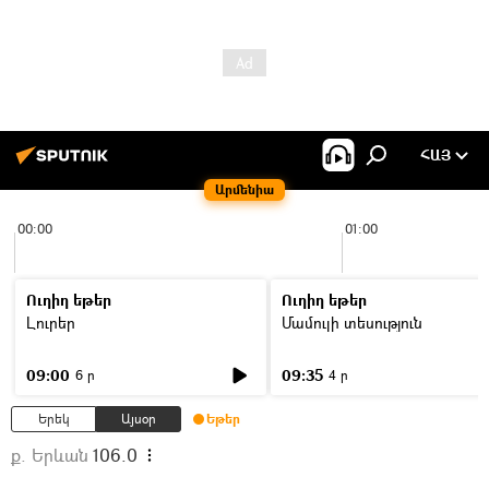
ՀԱՅ
Արմենիա
00:00
01:00
Ուղիղ եթեր
Ուղիղ եթեր
Լուրեր
Մամուլի տեսություն
09:00
09:35
6 ր
4 ր
Երեկ
Այսօր
Եթեր
ք. Երևան
106.0