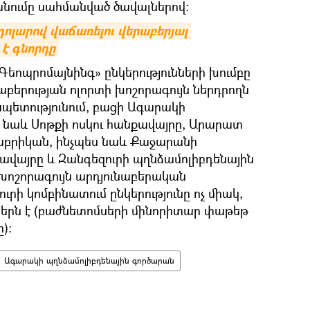
անումը սահմանված ծավալներով:
դոլարով վաճառելու վերաբերյալ 
 է գնորդը
«Գեոպրոմայնինգ» ընկերությունների խումբը
բերության ոլորտի խոշորագույն ներդրողն
պետությունում, բացի Ագարակի
ն նաև Սոթքի ոսկու հանքավայրը, Արարատ
աբրիկան, ինչպես նաև Քաջարանի
ավայրը և Զանգեզուրի պղնձամոլիբդենային
խոշորագույն արդյունաբերական
ուրի կոմբինատում ընկերությունը ոչ միակ,
տերն է (բաժնետոմսերի մինորիտար փաթեթ
):
Ագարակի պղնձամոլիբդենային գործարան