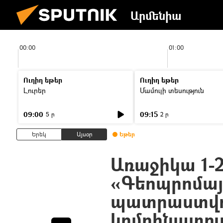
Արմենիա
00:00
01:00
Ուղիղ եթեր
Ուղիղ եթեր
Լուրեր
Մամուլի տեսություն
09:00
09:15
5 ր
2 ր
Երեկ
Այսօր
Եթեր
Առաջիկա 1-
«Գեոպրոմայ
պատրաստվո
կոմբինատում