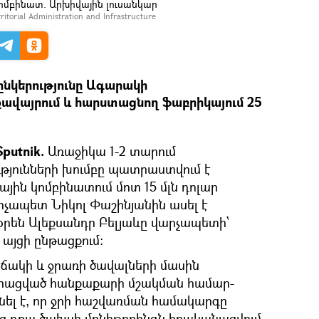
ոմբինատ. Արխիվային լուսանկար
erritorial Administration and Infrastructure
ընկերությունը Ագարակի
ավայրում և հարստացնող ֆաբրիկայում 25
putnik.
Առաջիկա 1-2 տարում
ւթյունների խումբը պատրաստվում է
յին կոմբինատում մոտ 15 մլն դոլար
արչապետ Նիկոլ Փաշինյանին ասել է
րեն Ալեքսանդր Բելյաևը վարչապետի՝
այցի ընթացքում:
ակի և ջրառի ծավալների մասին
րացված հանքաքարի մշակման համար-
ել է, որ ջրի հաշվառման համակարգը
այց դրա ծախսի մոնիթորինգն իրականացվում