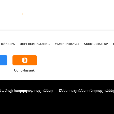
ԱՇԽԱՐՀ
ՎԵՐԼՈՒԾՈՒԹՅՈՒՆ
ԻՆՖՈԳՐԱՖԻԿԱ
ՏԵՍԱՆՅՈՒԹԵՐ
Odnoklassniki
Մամուլի հաղորդագրություններ
Ընկերությունների նորություննե