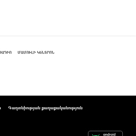
ՌԱԴԻՈ
ՄԱՄՈՒԼԻ ԿԵՆՏՐՈՆ
ր
Գաղտնիության քաղաքականություն