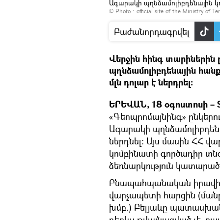
Ագարակի պղնձամոլիբդենային կ
© Photo :
official site of the Ministry of T
Բաժանորդագրվել
Վերջին հինգ տարիներին 
պղնձամոլիբդենային հանք
մլն դոլար է ներդրել:
ԵՐԵՎԱՆ, 18 օգոստոսի – S
«Գեոպրոմայնինգ» ընկերո
Ագարակի պղնձամոլիբդենա
ներդնել: Այս մասին ՀՀ վ
կոմբինատի գործադիր տնօ
ձեռնարկություն կատարած 
Բնապահպանական իրավիճ
վարչապետի հարցին (ման
խմբ.) Բելյաևը պատասխան
դեռևս թվայնացված չէ, բ