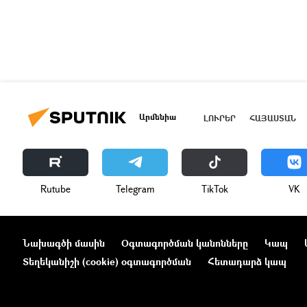
Արմենիա
ԼՈՒՐԵՐ
ՀԱՅԱՍՏԱՆ
Rutube
Telegram
ТikТоk
VK
Նախագծի մասին
Օգտագործման կանոնները
Կապ
Տեղեկանիշի (cookie) օգտագործման
Հետադարձ կապ