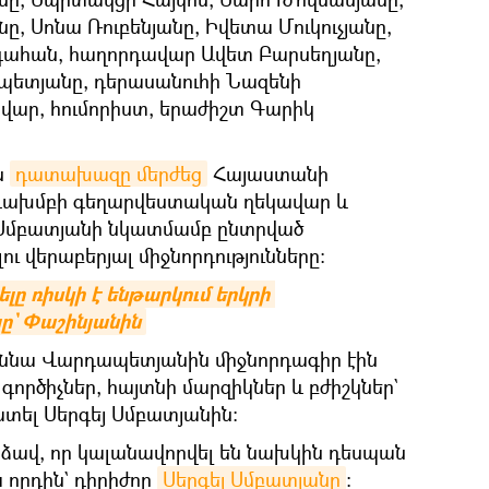
ը, Սոնա Ռուբենյանը, Իվետա Մուկուչյանը,
գահան, հաղորդավար Ավետ Բարսեղյանը,
պետյանը, դերասանուհի Նազենի
վար, հումորիստ, երաժիշտ Գարիկ
ն
դատախազը մերժեց
Հայաստանի
գախմբի գեղարվեստական ղեկավար և
յ Սմբատյանի նկատմամբ ընտրված
 վերաբերյալ միջնորդությունները։
ը ռիսկի է ենթարկում երկրի 
յը` Փաշինյանին
ննա Վարդապետյանին միջնորդագիր էին
գործիչներ, հայտնի մարզիկներ և բժիշկներ`
ատել Սերգեյ Սմբատյանին։
րձավ, որ կալանավորվել են նախկին դեսպան
ա որդին` դիրիժոր
Սերգեյ Սմբատյանը
։