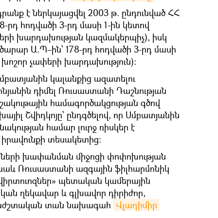
անք է ներկայացվել 2003 թ. ընդունված ՀՀ
8-րդ հոդվածի 3-րդ մասի 1-ին կետով
երի խարդախության կազմակերպիչ), իսկ
ծարար Ա.Պ–ին՝ 178-րդ հոդվածի 3-րդ մասի
 խոշոր չափերի խարդախություն)։
մբատյանին կալանքից ազատելու
ինյանին դիմել Ռուսաստանի Դաշնության
շակութային համագործակցության գծով
խայիլ Շվիդկոյը՝ ընդգծելով, որ Սմբատյանին
ակության համար լուրջ ռիսկեր է
 իրավունքի տեսակետից։
անների խափանման միջոցի փոփոխության
լ նաև Ռուսաստանի ազգային ֆիլհարմոնիկ
 վիրտուոզներ» պետական կամերային
ան ղեկավար և գլխավոր դիրիժոր,
երաժշտական տան նախագահ
Վլադիմիր 