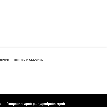
ՌԱԴԻՈ
ՄԱՄՈՒԼԻ ԿԵՆՏՐՈՆ
ր
Գաղտնիության քաղաքականություն