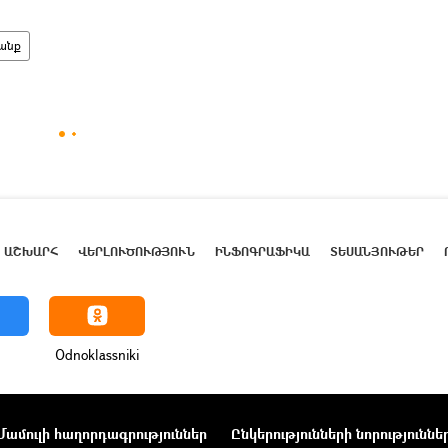
անք
ԱՇԽԱՐՀ
ՎԵՐԼՈՒԾՈՒԹՅՈՒՆ
ԻՆՖՈԳՐԱՖԻԿԱ
ՏԵՍԱՆՅՈՒԹԵՐ
Odnoklassniki
Մամուլի հաղորդագրություններ
Ընկերությունների նորություննե