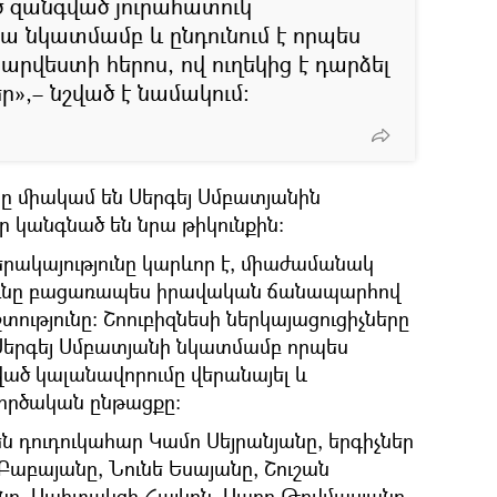
 զանգված յուրահատուկ
րա նկատմամբ և ընդունում է որպես
րվեստի հերոս, ով ուղեկից է դարձել
»,– նշված է նամակում։
որը միակամ են Սերգեյ Սմբատյանին
ւր կանգնած են նրա թիկունքին:
գերակայությունը կարևոր է, միաժամանակ
թյունը բացառապես իրավական ճանապարհով
ությունը։ Շոուբիզնեսի ներկայացուցիչները
 Սերգեյ Սմբատյանի նկատմամբ որպես
ծ կալանավորումը վերանայել և
ործական ընթացքը:
 դուդուկահար Կամո Սեյրանյանը, երգիչներ
Բաբայանը, Նունե Եսայանը, Շուշան
անը, Սպիտակցի Հայկոն, Սարո Թովմասյանը,