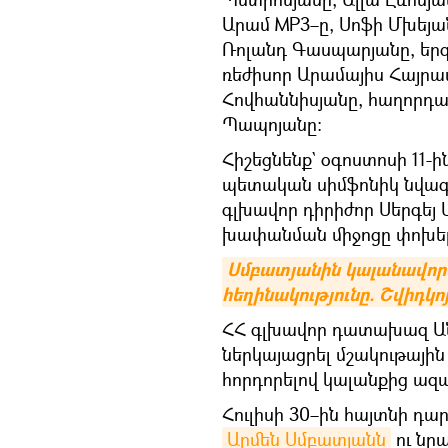
Արամ MP3–ը, Սոֆի Մխեյան
Ռոլանդ Գասպարյանը, եր
ռեժիսոր Արամայիս Հայրա
Հովհաննիսյանը, հաղորդա
Պապոյանը։
Հիշեցնենք` օգոստոսի 11-ի
պետական սիմֆոնիկ նվա
գլխավոր դիրիժոր Սերգե
խափանման միջոցը փոխելու
Սմբատյանին կալանավորել
հեղինակությունը. Շվիդկո
ՀՀ գլխավոր դատախազ Ա
ներկայացրել մշակութային 
հորդորելով կալանքից ազ
Հուլիսի 30–ին հայտնի դա
Արմեն Սմբատյանն
ու նր