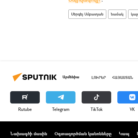
Սերգեյ Սմբատյան
նամակ
կալ
Արմենիա
ԼՈՒՐԵՐ
ՀԱՅԱՍՏԱՆ
Rutube
Telegram
ТikТоk
VK
Նախագծի մասին
Օգտագործման կանոնները
Կապ