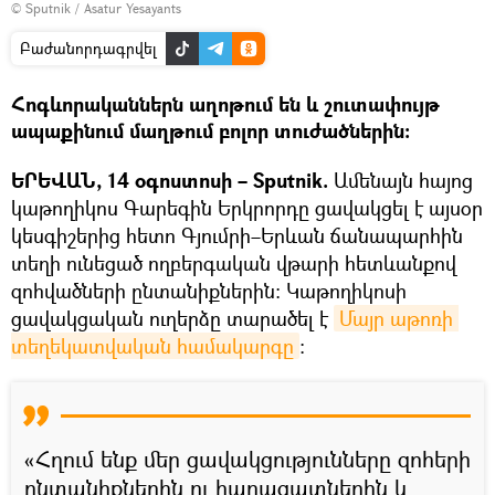
© Sputnik / Asatur Yesayants
Բաժանորդագրվել
Հոգևորականներն աղոթում են և շուտափույթ
ապաքինում մաղթում բոլոր տուժածներին։
ԵՐԵՎԱՆ, 14 օգոստոսի – Sputnik.
Ամենայն hայոց
կաթողիկոս Գարեգին Երկրորդը ցավակցել է այսօր
կեսգիշերից հետո Գյումրի–Երևան ճանապարհին
տեղի ունեցած ողբերգական վթարի հետևանքով
զոհվածների ընտանիքներին։ Կաթողիկոսի
ցավակցական ուղերձը տարածել է
Մայր աթոռի 
տեղեկատվական համակարգը
։
«Հղում ենք մեր ցավակցությունները զոհերի
ընտանիքներին ու հարազատներին և