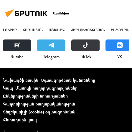
Արմենիա
ԼՈՒՐԵՐ
ՀԱՅԱՍՏԱՆ
ԱՇԽԱՐՀ
ՎԵՐԼՈՒԾՈՒԹՅՈՒՆ
ԻՆՖՈԳՐԱՖ
Rutube
Telegram
ТikТоk
VK
Նախագծի մասին
Օգտագործման կանոնները
Կապ
Մամուլի հաղորդագրություններ
Ընկերությունների նորություններ
Գաղտնիության քաղաքականություն
Տեղեկանիշի (cookie) օգտագործման
Հետադարձ կապ