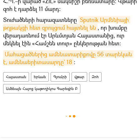
Հ.Պ.–ի վարած «ZIL» մակնիշի բեռնատարը։ Վթարի
զոհ է դարձել 11 մարդ։
Տուժածների հարազատները
Sputnik Արմենիայի 
թղթակցի հետ զրույցում հայտնել են
, որ խումբը
վերադառնում էր Արևմտյան Հայաստանից, ուր
մեկնել էին «Համշեն տուր» ընկերության հետ։
Մահացածներից ամենատարիքովը 56 տարեկան 
է, ամենաերիտասարդը` 18
։
Հայաստան
Երևան
Գյումրի
վթար
Զոհ
Ամենայն Հայոց կաթողիկոս Գարեգին Բ