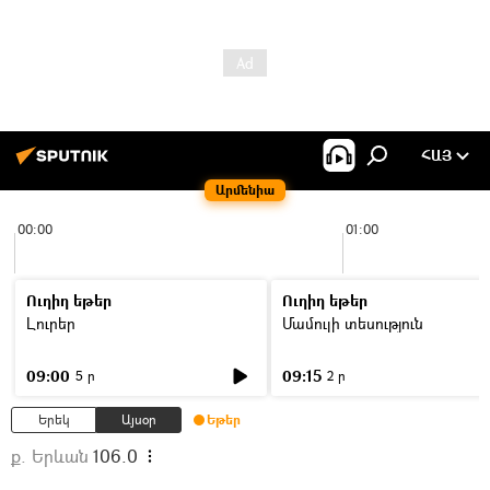
ՀԱՅ
Արմենիա
00:00
01:00
Ուղիղ եթեր
Ուղիղ եթեր
Լուրեր
Մամուլի տեսություն
09:00
09:15
5 ր
2 ր
Երեկ
Այսօր
Եթեր
ք. Երևան
106.0