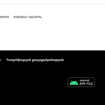
ՌԱԴԻՈ
ՄԱՄՈՒԼԻ ԿԵՆՏՐՈՆ
ր
Գաղտնիության քաղաքականություն