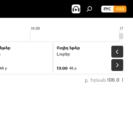
РУС
ՀԱՅ
16:00
17:00
 եթեր
Ուղիղ եթեր
ր
Լուրեր
19:00
46 ր
46 ր
ք. Երևան
106.0