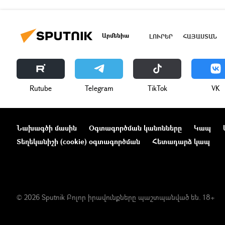
Արմենիա
ԼՈՒՐԵՐ
ՀԱՅԱՍՏԱՆ
Rutube
Telegram
ТikТоk
VK
Նախագծի մասին
Օգտագործման կանոնները
Կապ
Տեղեկանիշի (cookie) օգտագործման
Հետադարձ կապ
© 2026 Sputnik Բոլոր իրավունքները պաշտպանված են. 18+