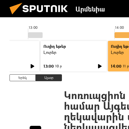
Արմենիա
13:00
14:00
Ուղիղ եթեր
Ուղիղ եթ
Լուրեր
Լուրեր
13:00
14:00
10 ր
11 ր
Երեկ
Այսօր
Կոռուպցիոն
համար Այգ
ղեկավարին 
ներկայացվե