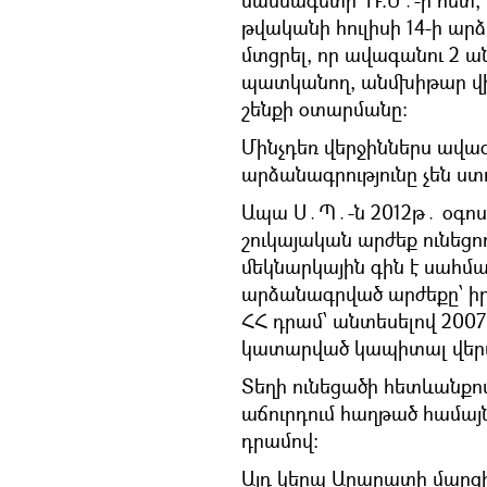
թվականի հուլիսի 14-ի արձ
մտցրել, որ ավագանու 2 
պատկանող, անմխիթար վի
շենքի օտարմանը։
Մինչդեռ վերջիններս ավագ
արձանագրությունը չեն ստ
Ապա Ս․Պ․-ն 2012թ․ օգոստ
շուկայական արժեք ունեց
մեկնարկային գին է սահման
արձանագրված արժեքը՝ իր 
ՀՀ դրամ՝ անտեսելով 2007
կատարված կապիտալ վերա
Տեղի ունեցածի հետևանքով
աճուրդում հաղթած համայ
դրամով։
Այդ կերպ Արարատի մարզ