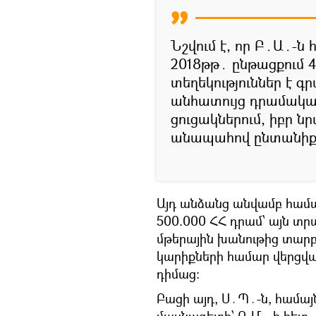
Նշվում է, որ Բ․Ա․-ն
2018թթ․ ընթացքում 
տեղեկություններ է գ
անհատույց դրամակ
ցուցակներում, իբր ն
անապահով ընտանիք
Այդ անձանց անվամբ համայն
500.000 ՀՀ դրամ՝ այն տր
մթերային խանութից տար
կարիքների համար վերցվ
դիմաց։
Բացի այդ, Ս․Պ․-ն, համ
մասնագետի՝ Ռ.Մ․-ի հետ,