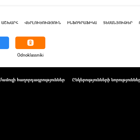
ԱՇԽԱՐՀ
ՎԵՐԼՈՒԾՈՒԹՅՈՒՆ
ԻՆՖՈԳՐԱՖԻԿԱ
ՏԵՍԱՆՅՈՒԹԵՐ
Odnoklassniki
Մամուլի հաղորդագրություններ
Ընկերությունների նորություննե