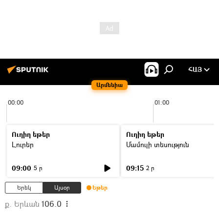
ՀԱՅ
Արմենիա
00:00
01:00
Ուղիղ եթեր
Ուղիղ եթեր
Լուրեր
Մամուլի տեսություն
09:00
09:15
5 ր
2 ր
Երեկ
Այսօր
Եթեր
ք. Երևան
106.0