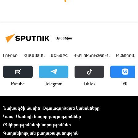
Արմենիա
ԼՈՒՐԵՐ
ՀԱՅԱՍՏԱՆ
ԱՇԽԱՐՀ
ՎԵՐԼՈՒԾՈՒԹՅՈՒՆ
ԻՆՖՈԳՐԱՖ
Rutube
Telegram
ТikТоk
VK
Նախագծի մասին
Օգտագործման կանոնները
Կապ
Մամուլի հաղորդագրություններ
Ընկերությունների նորություններ
Գաղտնիության քաղաքականություն