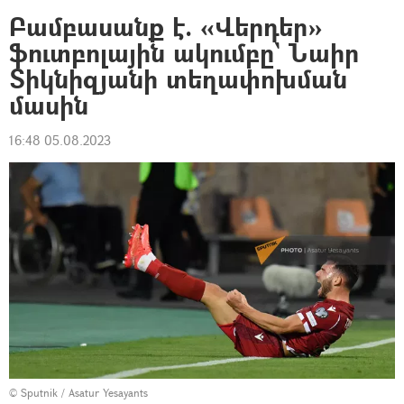
Բամբասանք է. «Վերդեր»
ֆուտբոլային ակումբը` Նաիր
Տիկնիզյանի տեղափոխման
մասին
16:48 05.08.2023
© Sputnik / Asatur Yesayants