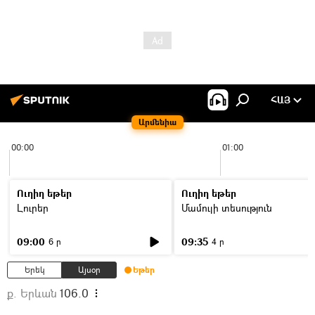
ՀԱՅ
Արմենիա
00:00
01:00
Ուղիղ եթեր
Ուղիղ եթեր
Լուրեր
Մամուլի տեսություն
09:00
09:35
6 ր
4 ր
Երեկ
Այսօր
Եթեր
ք. Երևան
106.0