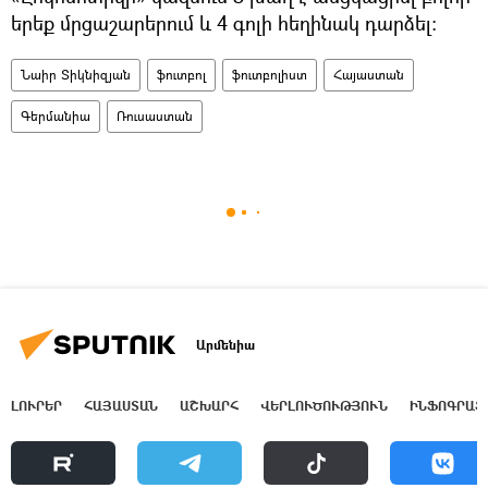
երեք մրցաշարերում և 4 գոլի հեղինակ դարձել։
Նաիր Տիկնիզյան
ֆուտբոլ
ֆուտբոլիստ
Հայաստան
Գերմանիա
Ռուսաստան
Արմենիա
ԼՈՒՐԵՐ
ՀԱՅԱՍՏԱՆ
ԱՇԽԱՐՀ
ՎԵՐԼՈՒԾՈՒԹՅՈՒՆ
ԻՆՖՈԳՐԱՖ