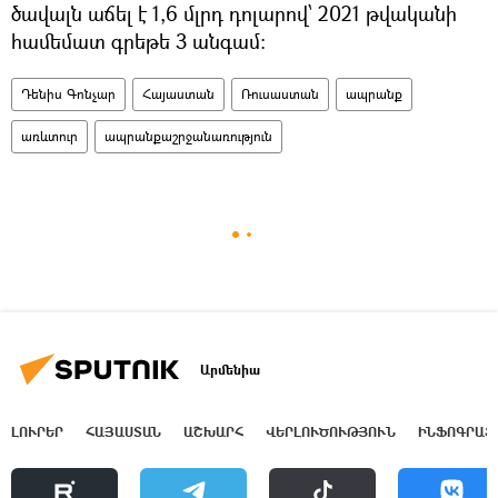
ծավալն աճել է 1,6 մլրդ դոլարով՝ 2021 թվականի
համեմատ գրեթե 3 անգամ։
Դենիս Գոնչար
Հայաստան
Ռուսաստան
ապրանք
առևտուր
ապրանքաշրջանառություն
Արմենիա
ԼՈՒՐԵՐ
ՀԱՅԱՍՏԱՆ
ԱՇԽԱՐՀ
ՎԵՐԼՈՒԾՈՒԹՅՈՒՆ
ԻՆՖՈԳՐԱՖ