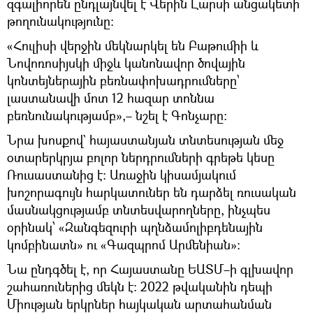
զգալիորեն ընդլայնվել է Վերին Լարսի անցակետի
թողունակությունը։
«Հուլիսի վերջին մեկնարկել են Բաթումիի և
Նովոռոսիյսկի միջև կանոնավոր ծովային
կոնտեյներային բեռնափոխադրումները՝
լաստանավի մոտ 12 հազար տոննա
բեռնունակությամբ»,– նշել է Գոնչարը:
Նրա խոսքով` հայաստանյան տնտեսության մեջ
օտարերկրյա բոլոր ներդրումների գրեթե կեսը
Ռուսաստանից է։ Առաջին կիսամյակում
խոշորագույն հարկատուներ են դարձել ռուսական
մասնակցությամբ տնտեսվարողները, ինչպես
օրինակ՝ «Զանգեզուրի պղնձամոլիբդենային
կոմբինատն» ու «Գազպրոմ Արմենիան»։
Նա ընդգծել է, որ Հայաստանը ԵԱՏՄ–ի գլխավոր
շահառուներից մեկն է։ 2022 թվականին դեպի
Միության երկրներ հայկական արտահանման