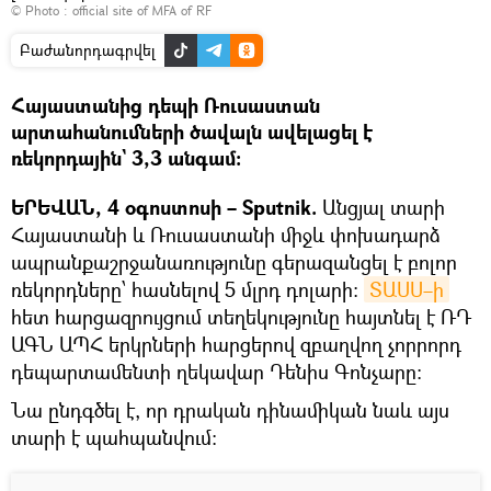
© Photo :
official site of MFA of RF
Բաժանորդագրվել
Հայաստանից դեպի Ռուսաստան
արտահանումների ծավալն ավելացել է
ռեկորդային` 3,3 անգամ։
ԵՐԵՎԱՆ, 4 օգոստոսի – Sputnik.
Անցյալ տարի
Հայաստանի և Ռուսաստանի միջև փոխադարձ
ապրանքաշրջանառությունը գերազանցել է բոլոր
ռեկորդները՝ հասնելով 5 մլրդ դոլարի։
ՏԱՍՍ–ի
հետ հարցազրույցում տեղեկությունը հայտնել է ՌԴ
ԱԳՆ ԱՊՀ երկրների հարցերով զբաղվող չորրորդ
դեպարտամենտի ղեկավար Դենիս Գոնչարը։
Նա ընդգծել է, որ դրական դինամիկան նաև այս
տարի է պահպանվում։