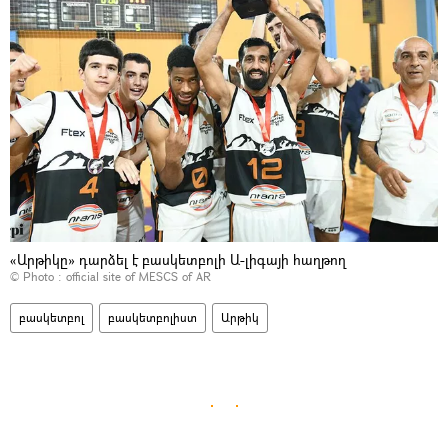
«Արթիկը» դարձել է բասկետբոլի Ա-լիգայի հաղթող
© Photo :
official site of MESCS of AR
բասկետբոլ
բասկետբոլիստ
Արթիկ