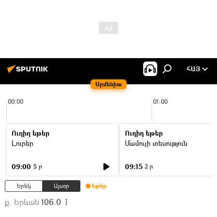
ՀԱՅ
Արմենիա
00:00
01:00
Ուղիղ եթեր
Ուղիղ եթեր
Լուրեր
Մամուլի տեսություն
09:00
09:15
5 ր
2 ր
Երեկ
Այսօր
Եթեր
ք. Երևան
106.0