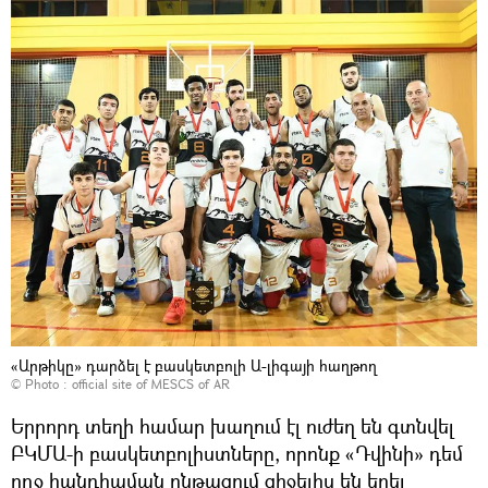
«Արթիկը» դարձել է բասկետբոլի Ա-լիգայի հաղթող
© Photo :
official site of MESCS of AR
Երրորդ տեղի համար խաղում էլ ուժեղ են գտնվել
ԲԿՄԱ-ի բասկետբոլիստները, որոնք «Դվինի» դեմ
ողջ հանդիպման ընթացում զիջելիս են եղել