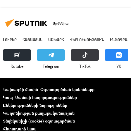
Արմենիա
ԼՈՒՐԵՐ
ՀԱՅԱՍՏԱՆ
ԱՇԽԱՐՀ
ՎԵՐԼՈՒԾՈՒԹՅՈՒՆ
ԻՆՖՈԳՐԱՖ
Rutube
Telegram
ТikТоk
VK
Նախագծի մասին
Օգտագործման կանոնները
Կապ
Մամուլի հաղորդագրություններ
Ընկերությունների նորություններ
Գաղտնիության քաղաքականություն
Տեղեկանիշի (cookie) օգտագործման
Հետադարձ կապ