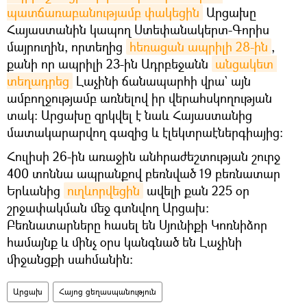
պատճառաբանությամբ փակեցին
Արցախը
Հայաստանին կապող Ստեփանակերտ-Գորիս
մայրուղին, որտեղից
հեռացան ապրիլի 28-ին
,
քանի որ ապրիլի 23-ին Ադրբեջանն
անցակետ 
տեղադրեց
Լաչինի ճանապարհի վրա` այն
ամբողջությամբ առնելով իր վերահսկողության
տակ։ Արցախը զրկվել է նաև Հայաստանից
մատակարարվող գազից և էլեկտրաէներգիայից։
Հուլիսի 26-ին առաջին անհրաժեշտության շուրջ
400 տոննա ապրանքով բեռնված 19 բեռնատար
Երևանից
ուղևորվեցին
ավելի քան 225 օր
շրջափակման մեջ գտնվող Արցախ։
Բեռնատարները հասել են Սյունիքի Կոռնիձոր
համայնք և մինչ օրս կանգնած են Լաչինի
միջանցքի սահմանին։
Արցախ
Հայոց ցեղասպանություն