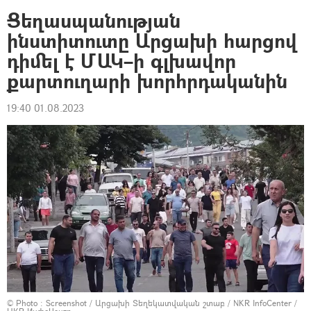
Ցեղասպանության
ինստիտուտը Արցախի հարցով
դիմել է ՄԱԿ–ի գլխավոր
քարտուղարի խորհրդականին
19:40 01.08.2023
© Photo :
Screenshot / Արցախի Տեղեկատվական շտաբ / NKR InfoCenter /