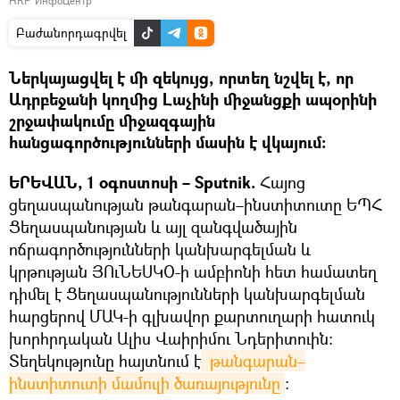
НКР ИнфоЦентр
Բաժանորդագրվել
Ներկայացվել է մի զեկույց, որտեղ նշվել է, որ
Ադրբեջանի կողմից Լաչինի միջանցքի ապօրինի
շրջափակումը միջազգային
հանցագործությունների մասին է վկայում։
ԵՐԵՎԱՆ, 1 օգոստոսի – Sputnik.
Հայոց
ցեղասպանության թանգարան–ինստիտուտը ԵՊՀ
Ցեղասպանության և այլ զանգվածային
ոճրագործությունների կանխարգելման և
կրթության ՅՈւՆԵՍԿՕ-ի ամբիոնի հետ համատեղ
դիմել է Ցեղասպանությունների կանխարգելման
հարցերով ՄԱԿ-ի գլխավոր քարտուղարի հատուկ
խորհրդական Ալիս Վաիրիմու Նդերիտուին։
Տեղեկությունը հայտնում է
 թանգարան–
ինստիտուտի մամուլի ծառայությունը
։