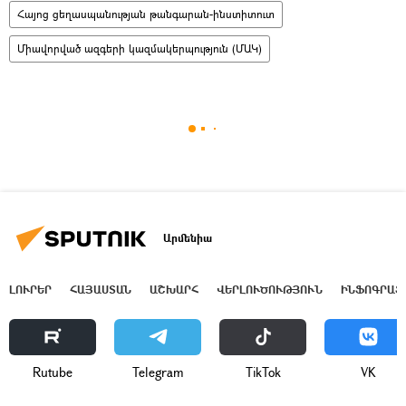
Հայոց ցեղասպանության թանգարան-ինստիտուտ
Միավորված ազգերի կազմակերպություն (ՄԱԿ)
Արմենիա
ԼՈՒՐԵՐ
ՀԱՅԱՍՏԱՆ
ԱՇԽԱՐՀ
ՎԵՐԼՈՒԾՈՒԹՅՈՒՆ
ԻՆՖՈԳՐԱՖ
Rutube
Telegram
ТikТоk
VK