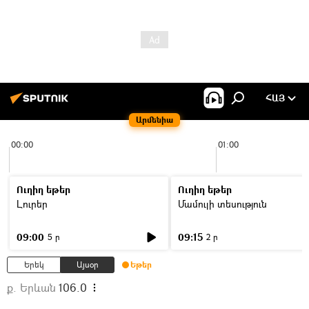
ՀԱՅ
Արմենիա
00:00
01:00
Ուղիղ եթեր
Ուղիղ եթեր
Լուրեր
Մամուլի տեսություն
09:00
09:15
5 ր
2 ր
Երեկ
Այսօր
Եթեր
ք. Երևան
106.0